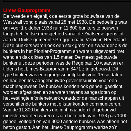
Limes-Bauprogramm
De tweede en eigenlijk de eerste grote bouwfase van de
Westwall vond plaats vanaf 28 mei 1938. De bedoeling was
om voor 1 oktober 1938 ruim 11.800 bunkers te bouwen
langs het Duitse grensgebied vanaf de Zwitserse grens tot
aan de Duitse gemeente Bruggen nabij Venlo in Nederland.
Deze bunkers waren ook een stuk groter en zwaarder als de
bunkers in het Pionier-Programm en waren uitgevoerd met
wand en dak diktes van 1,5 meter. De meest gebouwde
bunker uit deze perioden was de Regelbau 10 waarvan er
tijdens het Limes-Bauprogramm 3471 zijn gebouwd. Dit
type bunker was een groepsschuilplaats voor 15 soldaten
en had een los aangebouwde gevechtsruimte voor een
machinegeweer. De bunkers konden ook geheel gasdicht
worden afgesloten en ze waren tevens aangesloten op
het vestingtelefonienetwerk waardoor de manschappen uit
verschillende bunkers met elkaar konden communiceren.
Van de 11.800 bunkers die in 4 maanden tijd gebouwd
moesten worden waren er aan het einde van 1938 pas 1000
geheel voltooid en van 8000 andere bunkers was alleen het
beton gestort. Aan het Limes-Bauprogramm werkte zo'n