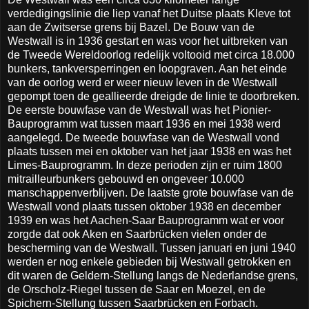
verdedigingslinie die liep vanaf het Duitse plaats Kleve tot
aan de Zwitserse grens bij Bazel. De Bouw van de
Westwall is in 1936 gestart en was voor het uitbreken van
de Tweede Wereldoorlog redelijk voltooid met circa 18.000
bunkers, tankversperringen en loopgraven. Aan het einde
van de oorlog werd er weer nieuw leven in de Westwall
gepompt toen de geallieerde dreigde de linie te doorbreken.
De eerste bouwfase van de Westwall was het Pionier-
Bauprogramm wat tussen maart 1936 en mei 1938 werd
aangelegd. De tweede bouwfase van de Westwall vond
plaats tussen mei en oktober van het jaar 1938 en was het
Limes-Bauprogramm. In deze perioden zijn er ruim 1800
mitrailleurbunkers gebouwd en ongeveer 10.000
manschappenverblijven. De laatste grote bouwfase van de
Westwall vond plaats tussen oktober 1938 en december
1939 en was het Aachen-Saar Bauprogramm wat er voor
zorgde dat ook Aken en Saarbrücken vielen onder de
bescherming van de Westwall. Tussen januari en juni 1940
werden er nog enkele gebieden bij Westwall getrokken en
dit waren de Geldern-Stellung langs de Nederlandse grens,
de Orscholz-Riegel tussen de Saar en Moezel, en de
Spichern-Stellung tussen Saarbrücken en Forbach.