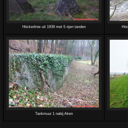
Höckerlinie uit 1939 met 5 rijen tanden
Höck
Tankmuur 1 nabij Aken