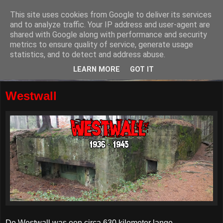
This site uses cookies from Google to deliver its services
and to analyze traffic. Your IP address and user-agent are
shared with Google along with performance and security
metrics to ensure quality of service, generate usage
statistics, and to detect and address abuse.
LEARN MORE
GOT IT
Westwall
De Westwall was een circa 630 kilometer lange