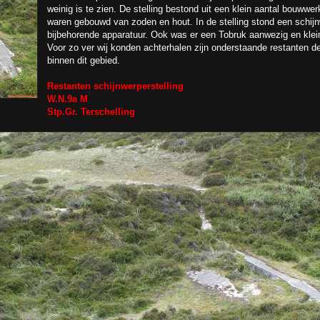
weinig is te zien. De stelling bestond uit een klein aantal bouwwer
waren gebouwd van zoden en hout. In de stelling stond een schij
bijbehorende apparatuur. Ook was er een Tobruk aanwezig en kleine
Voor zo ver wij konden achterhalen zijn onderstaande restanten d
binnen dit gebied.
Restanten schijnwerperstelling
W.N.9a M
Stp.Gr. Terschelling