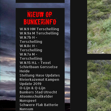
W.N.9 HM Terschelling
W.N.9a M Terschelling
W.N.7b H -
Terschelling
W.N.8c H -
Terschelling
W.N.7a M -
Terschelling
W.N.15 H.L - Texel
Schietbaan Gorsselse
Heide
Stellung Hase Updates
Rivierkazemat Kampen
Update 2019
O-Lijn & Q-Lijn
Bunkers Stad Utrecht
Atoomschuilkelder
Nunspeet
Schwere Flak Batterie
Nansum