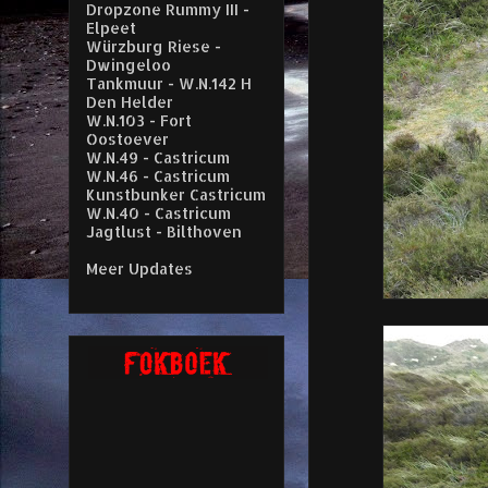
Dropzone Rummy III -
Elpeet
Würzburg Riese -
Dwingeloo
Tankmuur - W.N.142 H
Den Helder
W.N.103 - Fort
Oostoever
W.N.49 - Castricum
W.N.46 - Castricum
Kunstbunker Castricum
W.N.40 - Castricum
Jagtlust - Bilthoven
Meer Updates