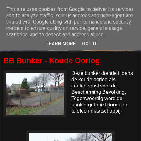
This site uses cookies from Google to deliver its services
and to analyze traffic. Your IP address and user-agent are
shared with Google along with performance and security
metrics to ensure quality of service, generate usage
statistics, and to detect and address abuse.
LEARN MORE
GOT IT
BB Bunker - Koude Oorlog
Deze bunker diende tijdens
de koude oorlog als
controlepost voor de
Bescherming Bevolking.
Tegenwoordig word de
bunker gebruikt door een
telefoon maatschappij.