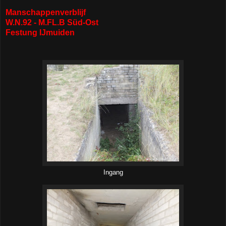
Manschappenverblijf
W.N.92 -
M.FL.B Süd-Ost
Festung IJmuiden
Ingang