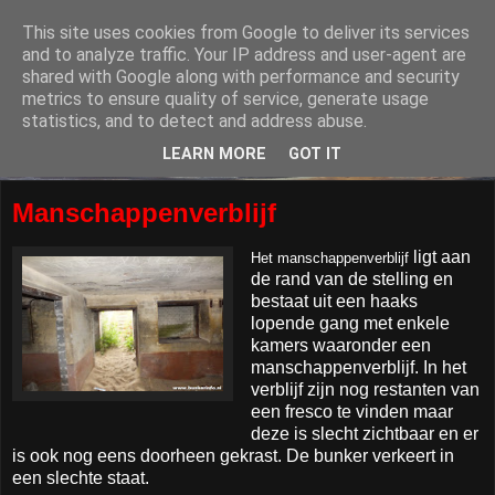
This site uses cookies from Google to deliver its services
and to analyze traffic. Your IP address and user-agent are
shared with Google along with performance and security
metrics to ensure quality of service, generate usage
statistics, and to detect and address abuse.
LEARN MORE
GOT IT
Manschappenverblijf
ligt aan
Het manschappenverblijf
de rand van de stelling en
bestaat uit een haaks
lopende gang met enkele
kamers waaronder een
manschappenverblijf. In het
verblijf zijn nog restanten van
een fresco te vinden maar
deze is slecht zichtbaar en er
is ook nog eens doorheen gekrast. De bunker verkeert in
een slechte staat.