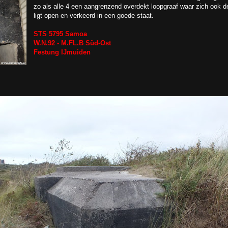
zo als alle 4 een aangrenzend overdekt loopgraaf waar zich ook 
ligt open en verkeerd in een goede staat.
STS 5795 Samoa
W.N.92 - M.FL.B Süd-Ost
Festung IJmuiden