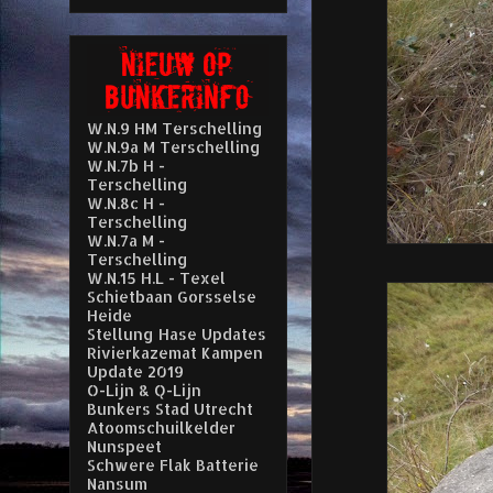
W.N.9 HM Terschelling
W.N.9a M Terschelling
W.N.7b H -
Terschelling
W.N.8c H -
Terschelling
W.N.7a M -
Terschelling
W.N.15 H.L - Texel
Schietbaan Gorsselse
Heide
Stellung Hase Updates
Rivierkazemat Kampen
Update 2019
O-Lijn & Q-Lijn
Bunkers Stad Utrecht
Atoomschuilkelder
Nunspeet
Schwere Flak Batterie
Nansum