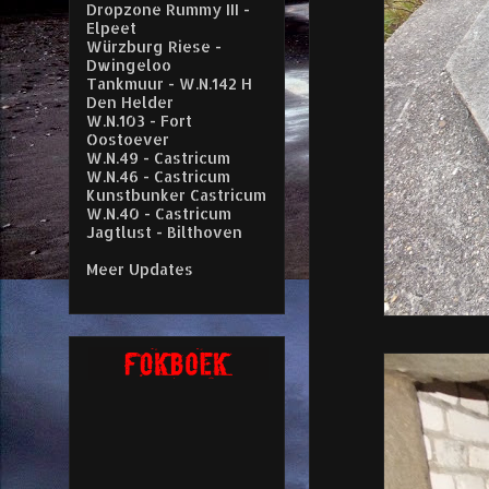
Dropzone Rummy III -
Elpeet
Würzburg Riese -
Dwingeloo
Tankmuur - W.N.142 H
Den Helder
W.N.103 - Fort
Oostoever
W.N.49 - Castricum
W.N.46 - Castricum
Kunstbunker Castricum
W.N.40 - Castricum
Jagtlust - Bilthoven
Meer Updates