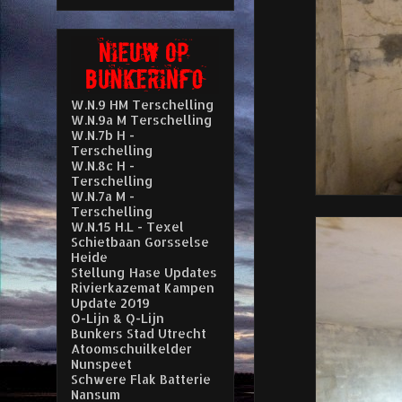
W.N.9 HM Terschelling
W.N.9a M Terschelling
W.N.7b H -
Terschelling
W.N.8c H -
Terschelling
W.N.7a M -
Terschelling
W.N.15 H.L - Texel
Schietbaan Gorsselse
Heide
Stellung Hase Updates
Rivierkazemat Kampen
Update 2019
O-Lijn & Q-Lijn
Bunkers Stad Utrecht
Atoomschuilkelder
Nunspeet
Schwere Flak Batterie
Nansum