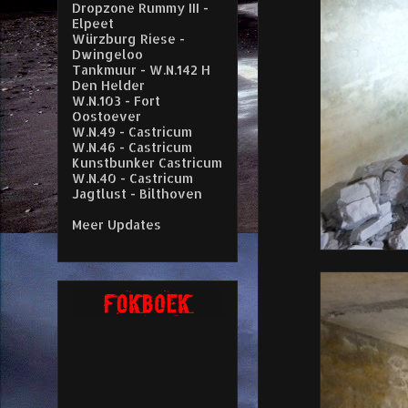
Dropzone Rummy III -
Elpeet
Würzburg Riese -
Dwingeloo
Tankmuur - W.N.142 H
Den Helder
W.N.103 - Fort
Oostoever
W.N.49 - Castricum
W.N.46 - Castricum
Kunstbunker Castricum
W.N.40 - Castricum
Jagtlust - Bilthoven
Meer Updates