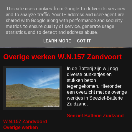
This site uses cookies from Google to deliver its services
and to analyze traffic. Your IP address and user-agent are
shared with Google along with performance and security
metrics to ensure quality of service, generate usage
statistics, and to detect and address abuse.
LEARN MORE
GOT IT
Overige werken W.N.157 Zandvoort
In de Batterij zijn wij nog
diverse bunkertjes en
stukken beton
tegengekomen. Hieronder
een overzicht met de overige
werkjes in Seeziel-Batterie
Zuidzand.
Seeziel-Batterie Zuidzand
W.N.157 Zandvoord
Overige werken