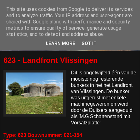
This site uses cookies from Google to deliver its services
and to analyze traffic. Your IP address and user-agent are
shared with Google along with performance and security
metrics to ensure quality of service, generate usage
statistics, and to detect and address abuse.
LEARN MORE
GOT IT
623 - Landfront Vlissingen
Dit is ongetwijfeld één van de
mooiste nog resterende
bunkers in het het Landfront
van Vlissingen. De bunker
was uitgerust met enkele
machinegeweren en werd
door de Duitsers aangeduid
als 'M.G Schartenstand mit
Vorsatzplatte'
Type: 623 Bouwnummer: 021-154