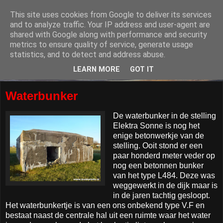
This site uses cookies from Google to deliver its services
and to analyze traffic. Your IP address and user-agent are
shared with Google along with performance and security
metrics to ensure quality of service, generate usage
statistics, and to detect and address abuse.
LEARN MORE
GOT IT
Waterbunker
De waterbunker in de stelling
Elektra Sonne is nog het
enige betonwerkje van de
stelling. Ooit stond er een
paar honderd meter veder op
nog een betonnen bunker
van het type L484. Deze was
weggewerkt in de dijk maar is
in de jaren tachtig gesloopt.
Het waterbunkertje is van een ons onbekend type V.F en
bestaat naast de centrale hal uit een ruimte waar het water