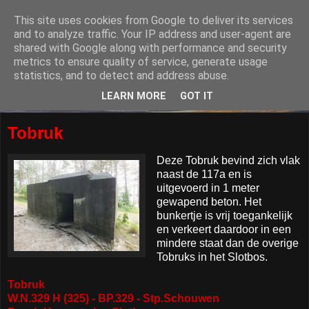
This site uses cookies from Google to deliver its services
and to analyze traffic. Your IP address and user-agent are
shared with Google along with performance and security
metrics to ensure quality of service, generate usage
statistics, and to detect and address abuse.
LEARN MORE
GOT IT
Tobruk
Deze Tobruk bevind zich vlak
naast de 117a en is
uitgevoerd in 1 meter
gewapend beton. Het
bunkertje is vrij toegankelijk
en verkeert daardoor in een
mindere staat dan de overige
Tobruks in het Slotbos.
Tobruk
W.N.329 H (325) - BP.329 - Stp.Schouwen