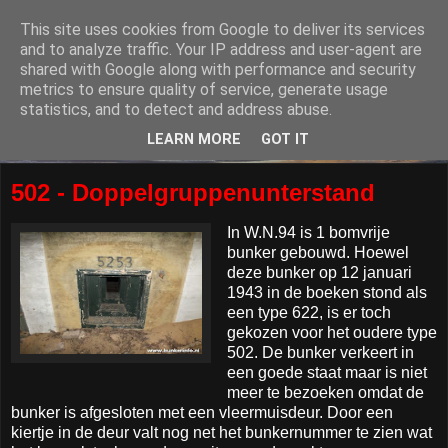
This site uses cookies from Google to deliver its services
and to analyze traffic. Your IP address and user-agent are
shared with Google along with performance and security
metrics to ensure quality of service, generate usage
statistics, and to detect and address abuse.
LEARN MORE
GOT IT
502 - Doppelgruppenunterstand
In W.N.94 is 1 bomvrije
bunker gebouwd. Hoewel
deze bunker op 12 januari
1943 in de boeken stond als
een type 622, is er toch
gekozen voor het oudere type
502. De bunker verkeert in
een goede staat maar is niet
meer te bezoeken omdat de
bunker is afgesloten met een vleermuisdeur. Door een
kiertje in de deur valt nog net het bunkernummer te zien wat