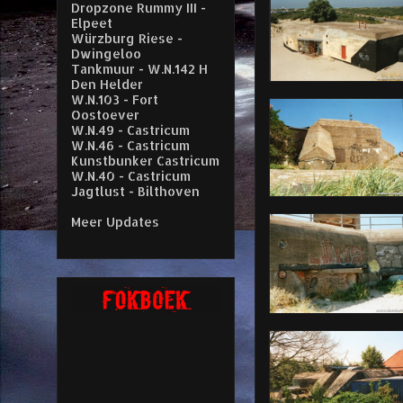
Dropzone Rummy III -
Elpeet
Würzburg Riese -
Dwingeloo
Tankmuur - W.N.142 H
Den Helder
W.N.103 - Fort
Oostoever
W.N.49 - Castricum
W.N.46 - Castricum
Kunstbunker Castricum
W.N.40 - Castricum
Jagtlust - Bilthoven
Meer Updates