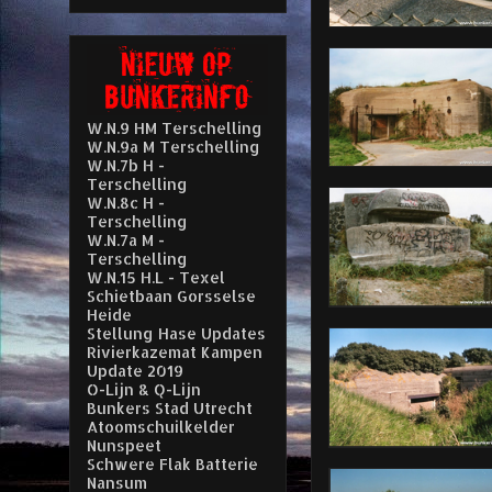
W.N.9 HM Terschelling
W.N.9a M Terschelling
W.N.7b H -
Terschelling
W.N.8c H -
Terschelling
W.N.7a M -
Terschelling
W.N.15 H.L - Texel
Schietbaan Gorsselse
Heide
Stellung Hase Updates
Rivierkazemat Kampen
Update 2019
O-Lijn & Q-Lijn
Bunkers Stad Utrecht
Atoomschuilkelder
Nunspeet
Schwere Flak Batterie
Nansum