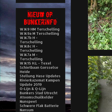
W.N.9 HM Terschelling
W.N.9a M Terschelling
W.N.7b H -
Terschelling
W.N.8c H -
Terschelling
W.N.7a M -
Terschelling
W.N.15 H.L - Texel
Schietbaan Gorsselse
Heide
Stellung Hase Updates
Rivierkazemat Kampen
Update 2019
O-Lijn & Q-Lijn
Bunkers Stad Utrecht
Atoomschuilkelder
Nunspeet
Schwere Flak Batterie
Nansum