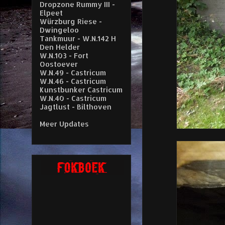
Dropzone Rummy III -
Elpeet
Würzburg Riese -
Dwingeloo
Tankmuur - W.N.142 H
Den Helder
W.N.103 - Fort
Oostoever
W.N.49 - Castricum
W.N.46 - Castricum
Kunstbunker Castricum
W.N.40 - Castricum
Jagtlust - Bilthoven
Meer Updates