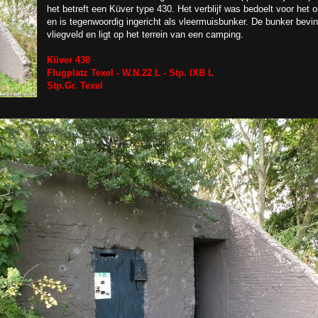
het betreft een Küver type 430. Het verblijf was bedoelt voor het
en is tegenwoordig ingericht als vleermuisbunker. De bunker bevin
vliegveld en ligt op het terrein van een camping.
Küver 430
Flugplatz Texel - W.N.22 L - Stp. IXB L
Stp.Gr. Texel