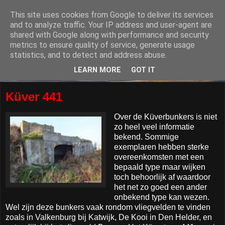
This site uses cookies from Google to deliver its services
and to analyze traffic. Your IP address and user-agent are
shared with Google along with performance and security
metrics to ensure quality of service, generate usage
statistics, and to detect and address abuse.
LEARN MORE
GOT IT
Küver 441
Over de Küverbunkers is niet
zo heel veel informatie
bekend. Sommige
exemplaren hebben sterke
overeenkomsten met een
bepaald type maar wijken
toch behoorlijk af waardoor
het net zo goed een ander
onbekend type kan wezen.
Wel zijn deze bunkers vaak rondom vliegvelden te vinden
zoals in Valkenburg bij Katwijk, De Kooi in Den Helder, en