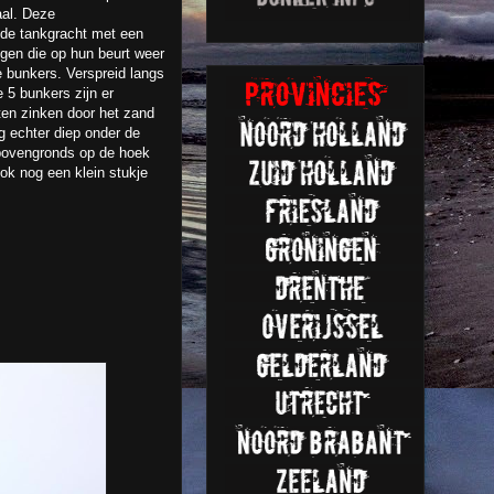
aal. Deze
ende tankgracht met een
ngen die op hun beurt weer
 bunkers. Verspreid langs
 5 bunkers zijn er
ten zinken door het zand
g echter diep onder de
 bovengronds op de hoek
ok nog een klein stukje