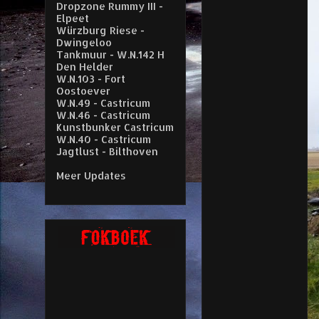
Dropzone Rummy III -
Elpeet
Würzburg Riese -
Dwingeloo
Tankmuur - W.N.142 H
Den Helder
W.N.103 - Fort
Oostoever
W.N.49 - Castricum
W.N.46 - Castricum
Kunstbunker Castricum
W.N.40 - Castricum
Jagtlust - Bilthoven
Meer Updates