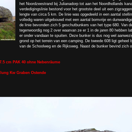
het Noordzeestrand bij Julianadorp tot aan het Noordhollands kan
verdedigingslinie bestond voor het grootste deel uit een zigzagg
lengte van circa 5 km. De linie was opgedeeld in een aantal stelli
volledig waren uitgebouwd met een aantal bomvrije en dunwandige
de linie bevonden zich 5 geschutbunkers van het type 680. Van de
tegenwoordig nog 2 over waarvan ze er 1 in de jaren 80 hebben la
er onder vandaan te spuiten. Deze bunker is dus nog wel aanwezi
grond op het terrein van een camping. De tweede 608 ligt geheel
van de Schoolweg en de Rijksweg. Naast de bunker bevind zich o
r 7.5 cm PAK 40 ohne Nebenräume
ellung Kw Graben Ostende