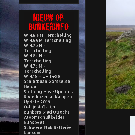
W.N.9 HM Terschelling
W.N.9a M Terschelling
W.N.7b H -
Terschelling
W.N.8c H -
Terschelling
W.N.7a M -
Terschelling
W.N.15 H.L - Texel
Schietbaan Gorsselse
Heide
Stellung Hase Updates
Rivierkazemat Kampen
Update 2019
O-Lijn & Q-Lijn
Bunkers Stad Utrecht
Atoomschuilkelder
Nunspeet
Schwere Flak Batterie
Nansum