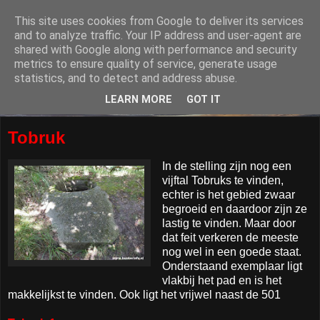
This site uses cookies from Google to deliver its services
and to analyze traffic. Your IP address and user-agent are
shared with Google along with performance and security
metrics to ensure quality of service, generate usage
statistics, and to detect and address abuse.
LEARN MORE
GOT IT
Tobruk
In de stelling zijn nog een
vijftal Tobruks te vinden,
echter is het gebied zwaar
begroeid en daardoor zijn ze
lastig te vinden. Maar door
dat feit verkeren de meeste
nog wel in een goede staat.
Onderstaand exemplaar ligt
vlakbij het pad en is het
makkelijkst te vinden. Ook ligt het vrijwel naast de 501