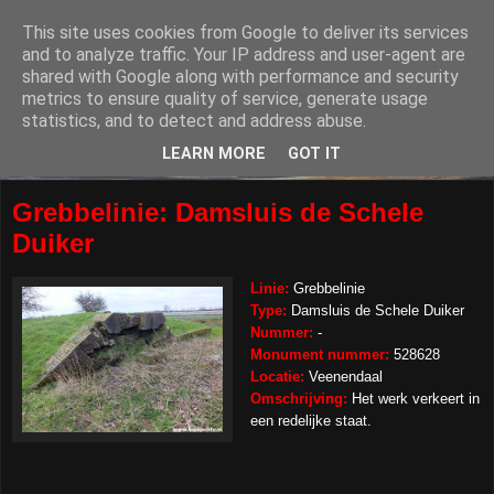
This site uses cookies from Google to deliver its services
and to analyze traffic. Your IP address and user-agent are
shared with Google along with performance and security
metrics to ensure quality of service, generate usage
statistics, and to detect and address abuse.
LEARN MORE
GOT IT
Grebbelinie: Damsluis de Schele
Duiker
Linie:
Grebbelinie
Type:
Damsluis de Schele Duiker
Nummer:
-
Monument nummer:
528628
Locatie:
Veenendaal
Omschrijving:
Het werk verkeert in
een redelijke staat.