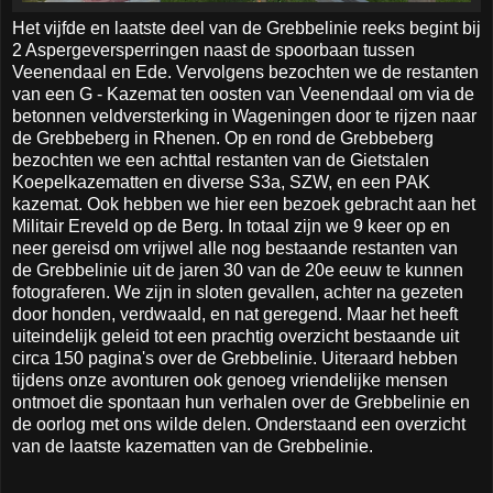
Het vijfde en laatste deel van de Grebbelinie reeks begint bij
2 Aspergeversperringen naast de spoorbaan tussen
Veenendaal en Ede. Vervolgens bezochten we de restanten
van een G - Kazemat ten oosten van Veenendaal om via de
betonnen veldversterking in Wageningen door te rijzen naar
de Grebbeberg in Rhenen. Op en rond de Grebbeberg
bezochten we een achttal restanten van de Gietstalen
Koepelkazematten en diverse S3a, SZW, en een PAK
kazemat. Ook hebben we hier een bezoek gebracht aan het
Militair Ereveld op de Berg. In totaal zijn we 9 keer op en
neer gereisd om vrijwel alle nog bestaande restanten van
de Grebbelinie uit de jaren 30 van de 20e eeuw te kunnen
fotograferen. We zijn in sloten gevallen, achter na gezeten
door honden, verdwaald, en nat geregend. Maar het heeft
uiteindelijk geleid tot een prachtig overzicht bestaande uit
circa 150 pagina's over de Grebbelinie. Uiteraard hebben
tijdens onze avonturen ook genoeg vriendelijke mensen
ontmoet die spontaan hun verhalen over de Grebbelinie en
de oorlog met ons wilde delen. Onderstaand een overzicht
van de laatste kazematten van de Grebbelinie.