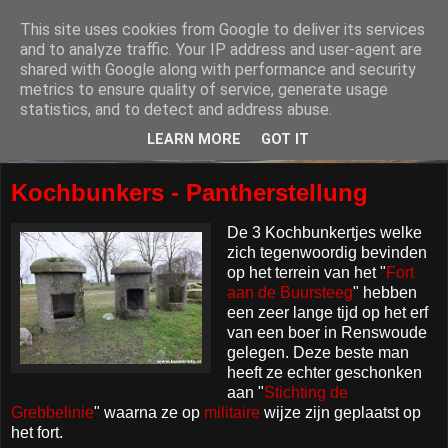
This site uses cookies from Google to deliver its services
and to analyze traffic. Your IP address and user-agent are
shared with Google along with performance and security
metrics to ensure quality of service, generate usage
statistics, and to detect and address abuse.
LEARN MORE
GOT IT
Kochbunkers - Pantherstellung
De 3 Kochbunkertjes welke
zich tegenwoordig bevinden
op het terrein van het "
Fort
aan de Buursteeg
" hebben
een zeer lange tijd op het erf
van een boer in Renswoude
gelegen. Deze beste man
heeft ze echter geschonken
aan "
Stichting de
Grebbelinie
" waarna ze op
militaire
wijze zijn geplaatst op
het fort.