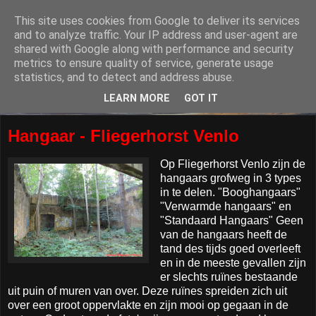
This site uses cookies from Google to deliver its services
and to analyze traffic. Your IP address and user-agent are
shared with Google along with performance and security
metrics to ensure quality of service, generate usage
statistics, and to detect and address abuse.
LEARN MORE
GOT IT
Hangaar - Fliegerhorst Venlo
Op Fliegerhorst Venlo zijn de
hangaars grofweg in 3 types
in te delen. "Booghangaars"
"Verwarmde hangaars" en
"Standaard Hangaars" Geen
van de hangaars heeft de
tand des tijds goed overleeft
en in de meeste gevallen zijn
er slechts ruïnes bestaande
uit puin of muren van over. Deze ruïnes spreiden zich uit
over een groot oppervlakte en zijn mooi op gegaan in de