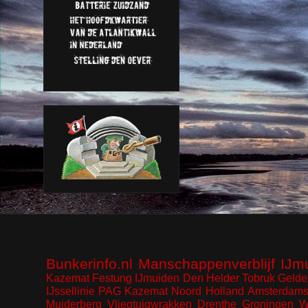
Bunkerinfo.nl
Manschappenverblijf
IJm
Kazemat
Festung IJmuiden
Den Helder
Tobruk
Gelde
IJssellinie
PAG Kazemat
Noord Holland
Amsterdams
Muiderberg
Vliegtuigwrakken
Drenthe
Groningen
W