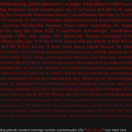
Radarstelling
Geschutbunkers
Leusden
Amersfoort
bunker
Comm
lling
Bergplaats
Deelen
Radarbunkers
Stp.Gr Schouwen
W.N.180
FLAK batter
log
Asschaterkade
Waterbunker
Havelte
Seeziel-Batterie
Westwall
De Eem
n
S7 Kazemat
V1
W.N.329
Hollandse Waterlinie
Kernwerk
Küver
Rivierkazem
t
Enschede
Bloemendaal
Hospitaal
Olmen
Petten
Siegfriedlinie
WC
Wagen
al
Den Haag
Den Oever
M151
Schaarsbergen
Scheveningen
Schuilbunker
lugplatz
FuMG Löwe
Garage
KSS
Meinerswijk
Naarden
Oostbatterij
P-K
n
Marjotstelling
Stp. IV H
Stp.III H.M
Trimunt
W.N.142
W.N.82
W.N.85
WO1
W.N.328
W.N.81
w.n.21a H
Aken
Arthur Seyss Inquart
Bussum
De Gars
nes
Elektra Sonne
Festung Walcheren
Hilversum
Koch
Luftwaffe
Opstand van d
lfzijl
Ermelo
FL243
Fichte
Luftschutzbunker
Mammut Gerat
Observatie
Schnell
el
Groet
KSB
M170
M219
Noord Brabant
Open Geschutsopstelling
Ouddorp
Peils
ustbatterij
611
617
623
Den Hoorn
FL242
Kantine
Koudekerke
Kunstbunker
Riege
8
W.N.21 H
W.N.27
W.N.316 H.L
W.N.77
W.N.95
Wasserman
Werner
vuurleidingsp
L401
Lehrbatterie
Leuchfeuer
Loodsmanduin
Norg
Officiers bunker
Peest
Rinneg
M
W.N.122
W.N.124a M
W.N.128
W.N.130 M
W.N.131
W.N.157
W.N.18 H.L
W.N.2a
rskamp
Knickebein
M120
M272
Museum
Nijkerk
Noodhospitaal
Ontsmetting
ST
S
N.21b H
W.N.22
W.N.29
W.N.31
W.N.44h
W.N.79a H
W.N.89
W.N.94
W.N.99
Waldla
nt
Lettele
M153c
Meetpost
Oostende
Rheden
S449
Seeadler
Sondel
Stp.Gr Katwijk
Stp.Gr Sc
ners
Breskens
FL351
FuMG EIsbär
Hierden
KabelSchaltBrunne
Koehool
Küver MG36
L409
tenszee
Spakenburg
Stavoren
Stp.Gr Schiermonnikoog
Stp.Harlingen
Stp.XXXX M
V143
V214
.N.251
W.N.304
W.N.312 L
W.N.34 L
W.N.64
W.N.7
W.N.80
W.N.87
W.N.88
W.N.96
W.N.Eschweg
ding gebruikt worden! sommige rechten voorbehouden (Zie "
over de site
" voor meer info)