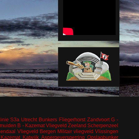
inie
S3a
Utrecht
Bunkers
Fliegerhorst
Zandvoort
G -
Jmuiden
B - Kazemat
Vliegveld
Zeeland
Scherpenzeel
endaal
Vliegveld Bergen
Militair vliegveld
Vlissingen
Kazemat
Katwijk
Aspergeversperring
Opslagbunker