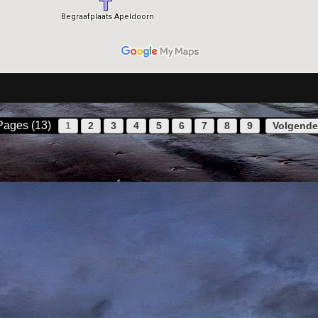
Pages (13)
1
2
3
4
5
6
7
8
9
Volgende