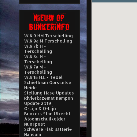
W.N.9 HM Terschelling
W.N.9a M Terschelling
W.N.7b H -
Terschelling
W.N.8c H -
Terschelling
W.N.7a M -
Terschelling
W.N.15 H.L - Texel
Schietbaan Gorsselse
Heide
Stellung Hase Updates
Rivierkazemat Kampen
Update 2019
O-Lijn & Q-Lijn
Bunkers Stad Utrecht
Atoomschuilkelder
Nunspeet
Schwere Flak Batterie
Nansum