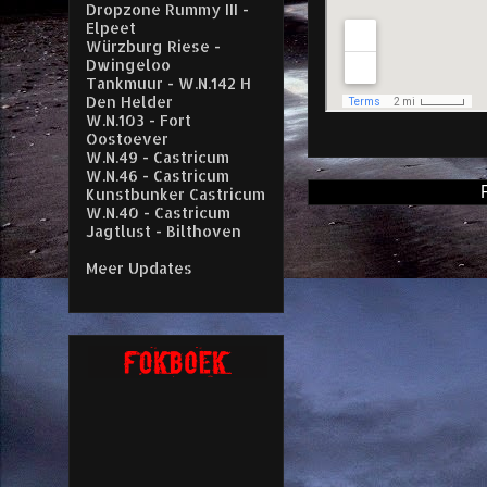
Dropzone Rummy III -
Elpeet
Würzburg Riese -
Dwingeloo
Tankmuur - W.N.142 H
Den Helder
W.N.103 - Fort
Oostoever
W.N.49 - Castricum
W.N.46 - Castricum
Kunstbunker Castricum
W.N.40 - Castricum
Jagtlust - Bilthoven
Meer Updates