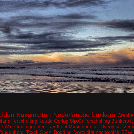
uiden
Kazematten
Nederlandse bunkers
Grebbel
rland
Terschelling
Koude Oorlog
Stp.Gr Terschelling
Bunkers I
e Waterleidingduinen
Landfront
Munitiebunker
Overijssel
Veen
oudenberg
Texel
Open Bedding
Verteidigungsbereich
SZW 