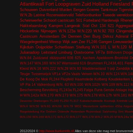
Atlantikwall
Fort
Loopgraven
Zuid Holland
Friesland
Schouwen Duivenland
Muiden
Bergen
Goeree
Tankmuur
Tigerste
W.N.2b
Latrine
Rozenwaterveld
Telefoonbunker
Tweede wereldoor
Scheinwerfer
Schoorl
castricum
501
Forteiland
Harderwijk
Rhene
Hakkelaarsbrug
Kampen
Langerak
Süd Ost
134
621
Aggregaa
Höckerlinie
Nijmegen
W.N.123a
W.N.220
W.N.92
703
Clingende
Castricum
Amsterdam
De Dennen
Den Burg
Dirksz Admiral
F
Wasgelegenheid
Weesp
Wijk aan Zee
FL246
Gangen
Leeuwarde
Kijkduin
Ooijpolder
Schietbaan
Stellung
W.N.101 L
W.N.120 M
Julianadorp
Leitstand
Limburg
Oostvoorne
VF7a
Bilthoven
Dioge
W.N.84
Zuidzand
stützpunkt
608
625
Aachen
Apeldoorn
Brunhild
De
W.N.147
W.N.160
W.N.97
Warnsveld
616
Brummen
FL243/L401
Fiem
Kleist
W.N.16
W.N.222
W.N.28
W.N.93
Waddeneiland
Y-pijl
Zanddijk
k
Teuge
Tussenwijck
VF1a
VF2a
Vaals
Velsen
W.N.10
W.N.124
W.N.14
De Koog
De Mok
FL244
Flugfeld
Haamstede
Kolberg
Koudekerken
VF Fla 14
Valkenburg
W.N. 63
W.N.100
W.N.102h
W.N.109
W.N.112 
Bescherming Bevolking
FL243a
FL245
Falga
Funk-Sende-Anlage
Ha
H
W.N.142a
W.N.170
W.N.173
W.N.175
W.N.178
W.N.17h
W.N.181
W.
Deventer
Driebergen
FL249
FL250
FL317
Kabelschaltstelle
Kootwijk
Krimhild
Le
W.N.4
W.N.56
W.N.63
W.N.66
W.N.79
WO2
Westerbork
splitterbox
450a
Airgun
Riegelstellung Kw Graben Ostende
Rotterdam
Rozendaal
Salzhering
Sint Maar
W.N.150
W.N.169
W.N.171
W.N.172
W.N.177
W.N.179
W.N.2
W.N.20 M
W.N.24a
W
2012/2024 ©
http://www.bunkerinfo.nl/
Alles van deze site mag met bronvermel