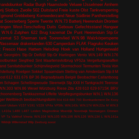
andobunker
Radar
Burgh Haamstede
Veluwe
IJsselmeer
Arnhem
ij
Slotbos
Zwolle
502
Duitsland
Freie kuste
Olst
Tankversperring
Egmond
Grebbeberg
Kornwederzand
Neue Südlinie
Pantherstelling
at
Soesterberg
Sperre
Twente
W.N.73
Batterij Heerenduin
Dronten
ingen
West-Terschelling
Duits Gebouw
Gefechtsstand
Hangaar
W.N.6
Zutphen
622
Brug kazemat
De Punt
Heerenduin
Stp.Gr
azemat
S3
Sherman tank
Toorenvlied
W.N.98
Walzkörpersperre
Wassenaar
drakentanden
630
Camperduin
FLAK
Flagruko
Keuken
t
Fresco
Hase
Hattem
Helsdiep
Hoek van Holland
Hürtgenwald
e Georgiërs
Stp.Gr Delfzijl
Stp.Gr Harlingen
Venlo
W.N.149
W.N.176
bootbunker
Siegfried
Sint Maartensvlotbrug
VF52a
Vergeltungswaffen
tand
Sanitatsbunker
Schijnvliegveld
Stormschool
Termunten
Texla
Von
lstellung
Roetgen
Sokkel
Spaarndam
Stelling van Amsterdam
Stp.II M
ost
612
631
676
BP 36
Begraafplaats
België
Beobachter
Callantsoog
om
Schagen
Schellingwoude
Steenwijk
Stp.XXII H
Tankgracht
Teerose
W.N.303
W.N.86
Wesel
Würzburg Riese
Zita
428
610
629
671SK
BRV
choonenberg
Tankkazemat
Uffelte
Verpflegungsbunker
W.N.1
W.N.136
ger
Wellblech
beobachtungstürm
504
618
680
700
Bombardement
De Kooy
hoorl
Uitdam
V157
V191
V229
VF4a
VF58c
W.N.143c
W.N.174
W.N.22a M
W.N.3
a
L410a
L480
L487
Leiden
Maginotlinie
Moerdijk
Noordwijk
Noorwegen
Ommen
VF 7a
Valkhof
Vineta
W.N.104
W.N.105
W.N.106
W.N.126
W.N.134 L
W.N.141a
e
Wildrijk
Willemstad
Wilp
Zeeburg
soest