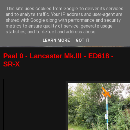
This site uses cookies from Google to deliver its services
and to analyze traffic. Your IP address and user-agent are
shared with Google along with performance and security
metrics to ensure quality of service, generate usage
statistics, and to detect and address abuse.
LEARN MORE
GOT IT
Paal 0 - Lancaster Mk.III - ED618 -
SR-X