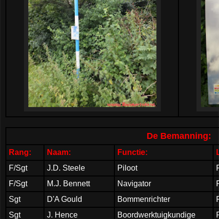
De Bemanning:
Rang:
Naam:
Functie:
F/Sgt
J.D. Steele
Piloot
F/Sgt
M.J. Bennett
Navigator
Sgt
D'A Gould
Bommenrichter
Sgt
J. Hence
Boordwerktuigkundige