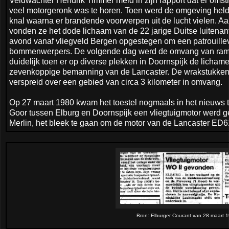
Veldwachter Hendrik Timmer meld in zijn rapport dat er oms
veel motorgeronk was te horen. Toen werd de omgeving helder
knal waarna er brandende voorwerpen uit de lucht vielen. 
vonden ze het dode lichaam van de 22 jarige Duitse luitenant
avond vanaf vliegveld Bergen opgestegen om een patrouillev
bommenwerpers. De volgende dag werd de omvang van ramp 
duidelijk toen er op diverse plekken in Doornspijk de lich
zevenkoppige bemanning van de Lancaster. De wrakstukken 
verspreid over een gebied van circa 3 kilometer in omvang.
Op 27 maart 1980 kwam het toestel nogmaals in het nieuws t
Goor tussen Elburg en Doornspijk een vliegtuigmotor werd 
Merlin, het bleek te gaan om de motor van de Lancaster ED6
Bron: Elburger Courant van 28 maart 