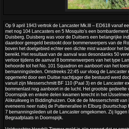
Op 9 april 1943 vertrok de Lancaster Mk.III – ED618 vanaf 
met nog 104 Lancasters en 5 Mosquito's een bombardement u
Duisberg. Duisberg was voor de Duitsers een belangrijke ind
daardoor geregeld bestookt door bommenwerpers van de Roya
boven het doelgebied echter een dichte mist waardoor het b
bereikt. Het resultaat van de aanval was desondanks 50 ve
verloor tijdens de aanval 8 bommenwerpers van het type La
behoorde tot het No. 101 Squadron en aanboort van het toest
bemanningsleden. Omstreeks 22:45 uur vloog de Lancaster n
opgemerkt door een Duitse nachtjager die bestuurd werd door
vanuit zijn Messerschmitt BF 110 (Paal 3) en de Lancaster 
bommenlast nog aanboort in de lucht. Het grootste gedeelte v
Doornspijk en enkele delen kwamen terecht in het IJsselmeer
Alikruikweg in Biddinghuizen. Ook de de Messerschmitt van 
eveneens neer nabij de Puttenerallee in Elburg (buurtschap 
7 bemanningsleden uit de Lancaster omgekomen. Zij ligge
Begraafplaats in Doornspijk.