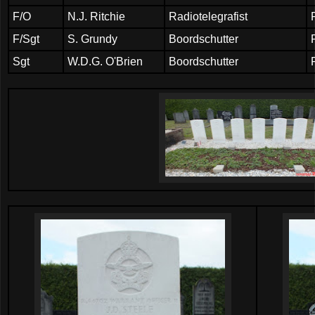
F/O
N.J. Ritchie
Radiotelegrafist
F/Sgt
S. Grundy
Boordschutter
Sgt
W.D.G. O'Brien
Boordschutter