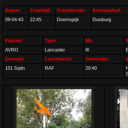
Datum:
Crashtijd:
Crashlocatie:
Aanvalsdoel:
09-04-43
22:45
Doornspijk
Duisburg
Fabriek:
Type:
Mk:
AVRO
Lancaster
III
Eenheid:
Luchtmacht:
Vertrektijd:
V
101 Sqdn
RAF
20:40
S