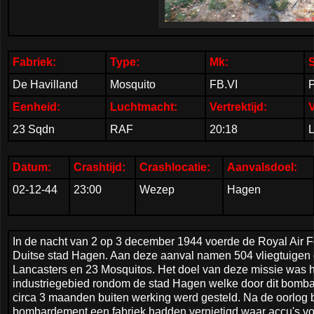
Fabriek:
Type:
Mk:
De Havilland
Mosquito
FB.VI
Eenheid:
Luchtmacht:
Vertrektijd:
V
23 Sqdn
RAF
20:18
L
Datum:
Crashtijd:
Crashlocatie:
Aanvalsdoel:
02-12-44
23:00
Wezep
Hagen
In de nacht van 2 op 3 december 1944 voerde de Royal Air 
Duitse stad Hagen. Aan deze aanval namen 504 vliegtuigen d
Lancasters en 23 Mosquitos. Het doel van deze missie was 
industriegebied rondom de stad Hagen welke door dit bomba
circa 3 maanden buiten werking werd gesteld. Na de oorlog bl
bombardement een fabriek hadden vernietigd waar accu's v