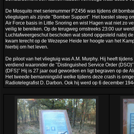
De Mosquito met serienummer PZ456 was tijdens dit bomb
vliegtuigen als zijnde "Bomber Support" Het toestel steeg o
Air Force basis in Little Snoring en wist Hagen wat niet zo v
veilig te bereiken. Op de terugweg omstreeks 23:00 uur werd
Luchtafweergeschut beschoten wat stond opgesteld nabij de IJ
kwam terecht op de Wezepse Heide ter hoogte van het Kamp
hierbij om het leven.
De piloot van het vliegtuig was A.M. Murphy. Hij heeft tijden
verdiend waaronder de "Distinguished Service Order (DSO)" 
(DFS)" Hij is 27 jaar oud geworden en ligt begraven op de 
Het tweede bemanningslid welke tijdens deze crash is omge
Radiotelegrafist D. Darbon. Ook hij werd op 6 december 194