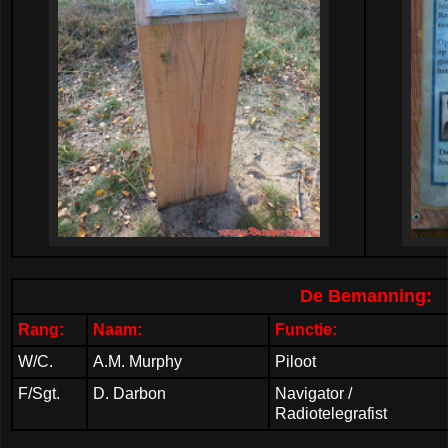
De Bemanning:
Rang:
Naam:
Functie:
W/C.
A.M. Murphy
Piloot
F/Sgt.
D. Darbon
Navigator /
Radiotelegrafist