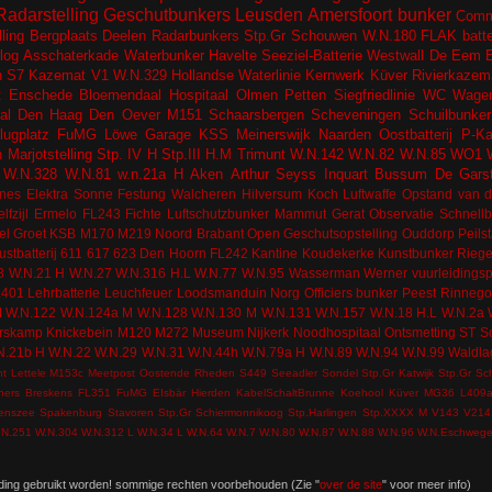
Radarstelling
Geschutbunkers
Leusden
Amersfoort
bunker
Comm
lling
Bergplaats
Deelen
Radarbunkers
Stp.Gr Schouwen
W.N.180
FLAK batter
log
Asschaterkade
Waterbunker
Havelte
Seeziel-Batterie
Westwall
De Eem
n
S7 Kazemat
V1
W.N.329
Hollandse Waterlinie
Kernwerk
Küver
Rivierkazem
t
Enschede
Bloemendaal
Hospitaal
Olmen
Petten
Siegfriedlinie
WC
Wagen
al
Den Haag
Den Oever
M151
Schaarsbergen
Scheveningen
Schuilbunker
lugplatz
FuMG Löwe
Garage
KSS
Meinerswijk
Naarden
Oostbatterij
P-K
n
Marjotstelling
Stp. IV H
Stp.III H.M
Trimunt
W.N.142
W.N.82
W.N.85
WO1
W.N.328
W.N.81
w.n.21a H
Aken
Arthur Seyss Inquart
Bussum
De Gars
nes
Elektra Sonne
Festung Walcheren
Hilversum
Koch
Luftwaffe
Opstand van d
lfzijl
Ermelo
FL243
Fichte
Luftschutzbunker
Mammut Gerat
Observatie
Schnell
el
Groet
KSB
M170
M219
Noord Brabant
Open Geschutsopstelling
Ouddorp
Peils
ustbatterij
611
617
623
Den Hoorn
FL242
Kantine
Koudekerke
Kunstbunker
Riege
8
W.N.21 H
W.N.27
W.N.316 H.L
W.N.77
W.N.95
Wasserman
Werner
vuurleidingsp
L401
Lehrbatterie
Leuchfeuer
Loodsmanduin
Norg
Officiers bunker
Peest
Rinneg
M
W.N.122
W.N.124a M
W.N.128
W.N.130 M
W.N.131
W.N.157
W.N.18 H.L
W.N.2a
rskamp
Knickebein
M120
M272
Museum
Nijkerk
Noodhospitaal
Ontsmetting
ST
S
N.21b H
W.N.22
W.N.29
W.N.31
W.N.44h
W.N.79a H
W.N.89
W.N.94
W.N.99
Waldla
nt
Lettele
M153c
Meetpost
Oostende
Rheden
S449
Seeadler
Sondel
Stp.Gr Katwijk
Stp.Gr Sc
ners
Breskens
FL351
FuMG EIsbär
Hierden
KabelSchaltBrunne
Koehool
Küver MG36
L409
tenszee
Spakenburg
Stavoren
Stp.Gr Schiermonnikoog
Stp.Harlingen
Stp.XXXX M
V143
V214
.N.251
W.N.304
W.N.312 L
W.N.34 L
W.N.64
W.N.7
W.N.80
W.N.87
W.N.88
W.N.96
W.N.Eschweg
ding gebruikt worden! sommige rechten voorbehouden (Zie "
over de site
" voor meer info)