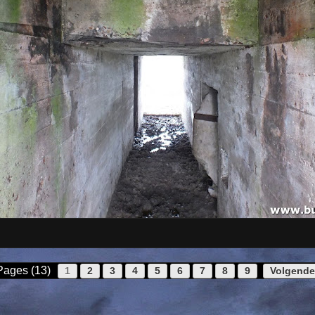
Pages (13)
1
2
3
4
5
6
7
8
9
Volgende