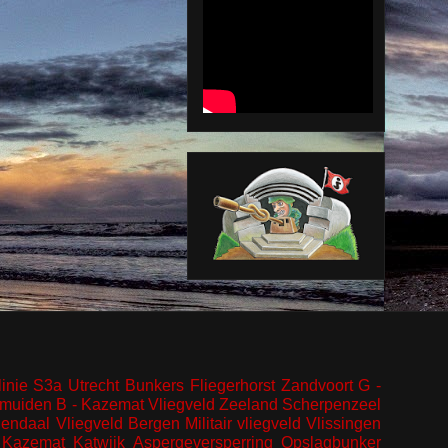
inie
S3a
Utrecht
Bunkers
Fliegerhorst
Zandvoort
G -
Jmuiden
B - Kazemat
Vliegveld
Zeeland
Scherpenzeel
endaal
Vliegveld Bergen
Militair vliegveld
Vlissingen
Kazemat
Katwijk
Aspergeversperring
Opslagbunker