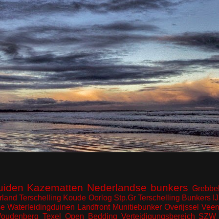
uiden
Kazematten
Nederlandse bunkers
Grebbel
rland
Terschelling
Koude Oorlog
Stp.Gr Terschelling
Bunkers I
e Waterleidingduinen
Landfront
Munitiebunker
Overijssel
Veen
oudenberg
Texel
Open Bedding
Verteidigungsbereich
SZW 