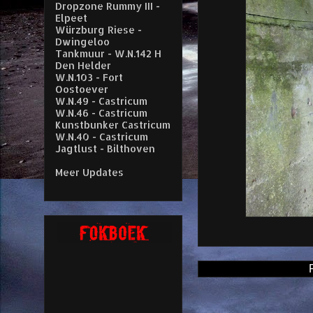
Dropzone Rummy III -
Elpeet
Würzburg Riese -
Dwingeloo
Tankmuur - W.N.142 H
Den Helder
W.N.103 - Fort
Oostoever
W.N.49 - Castricum
W.N.46 - Castricum
Kunstbunker Castricum
W.N.40 - Castricum
Jagtlust - Bilthoven
Meer Updates