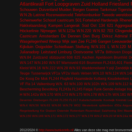
Atlantikwall
Fort
Loopgraven
Zuid Holland
Friesland
Schouwen Duivenland
Muiden
Bergen
Goeree
Tankmuur
Tigerste
W.N.2b
Latrine
Rozenwaterveld
Telefoonbunker
Tweede wereldoor
Scheinwerfer
Schoorl
castricum
501
Forteiland
Harderwijk
Rhene
Hakkelaarsbrug
Kampen
Langerak
Süd Ost
134
621
Aggregaa
Höckerlinie
Nijmegen
W.N.123a
W.N.220
W.N.92
703
Clingende
Castricum
Amsterdam
De Dennen
Den Burg
Dirksz Admiral
F
Wasgelegenheid
Weesp
Wijk aan Zee
FL246
Gangen
Leeuwarde
Kijkduin
Ooijpolder
Schietbaan
Stellung
W.N.101 L
W.N.120 M
Julianadorp
Leitstand
Limburg
Oostvoorne
VF7a
Bilthoven
Dioge
W.N.84
Zuidzand
stützpunkt
608
625
Aachen
Apeldoorn
Brunhild
De
W.N.147
W.N.160
W.N.97
Warnsveld
616
Brummen
FL243/L401
Fiem
Kleist
W.N.16
W.N.222
W.N.28
W.N.93
Waddeneiland
Y-pijl
Zanddijk
k
Teuge
Tussenwijck
VF1a
VF2a
Vaals
Velsen
W.N.10
W.N.124
W.N.14
De Koog
De Mok
FL244
Flugfeld
Haamstede
Kolberg
Koudekerken
VF Fla 14
Valkenburg
W.N. 63
W.N.100
W.N.102h
W.N.109
W.N.112 
Bescherming Bevolking
FL243a
FL245
Falga
Funk-Sende-Anlage
Ha
H
W.N.142a
W.N.170
W.N.173
W.N.175
W.N.178
W.N.17h
W.N.181
W.
Deventer
Driebergen
FL249
FL250
FL317
Kabelschaltstelle
Kootwijk
Krimhild
Le
W.N.4
W.N.56
W.N.63
W.N.66
W.N.79
WO2
Westerbork
splitterbox
450a
Airgun
Riegelstellung Kw Graben Ostende
Rotterdam
Rozendaal
Salzhering
Sint Maar
W.N.150
W.N.169
W.N.171
W.N.172
W.N.177
W.N.179
W.N.2
W.N.20 M
W.N.24a
W
2012/2024 ©
http://www.bunkerinfo.nl/
Alles van deze site mag met bronvermel