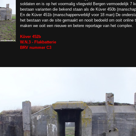
soldaten en is op het voormalig vliegveld Bergen vermoedelijk 7 
bestaan varianten die bekend staan als de Küver 450b (manschap
En de Küver 451b (manschappenverblijf voor 18 man) De onderstaa
het bestaan van de site gemaakt en nooit bedoeld om ooit online t
maken we ooit een nieuwe en betere reportage van het complex.
Küver 452b
W.N.3 - Flakbatterie
BRV nummer C3