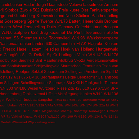
andobunker
Radar
Burgh Haamstede
Veluwe
IJsselmeer
Arnhem
ij
Slotbos
Zwolle
502
Duitsland
Freie kuste
Olst
Tankversperring
Egmond
Grebbeberg
Kornwederzand
Neue Südlinie
Pantherstelling
at
Soesterberg
Sperre
Twente
W.N.73
Batterij Heerenduin
Dronten
ingen
West-Terschelling
Duits Gebouw
Gefechtsstand
Hangaar
W.N.6
Zutphen
622
Brug kazemat
De Punt
Heerenduin
Stp.Gr
azemat
S3
Sherman tank
Toorenvlied
W.N.98
Walzkörpersperre
Wassenaar
drakentanden
630
Camperduin
FLAK
Flagruko
Keuken
t
Fresco
Hase
Hattem
Helsdiep
Hoek van Holland
Hürtgenwald
e Georgiërs
Stp.Gr Delfzijl
Stp.Gr Harlingen
Venlo
W.N.149
W.N.176
bootbunker
Siegfried
Sint Maartensvlotbrug
VF52a
Vergeltungswaffen
tand
Sanitatsbunker
Schijnvliegveld
Stormschool
Termunten
Texla
Von
lstellung
Roetgen
Sokkel
Spaarndam
Stelling van Amsterdam
Stp.II M
ost
612
631
676
BP 36
Begraafplaats
België
Beobachter
Callantsoog
om
Schagen
Schellingwoude
Steenwijk
Stp.XXII H
Tankgracht
Teerose
W.N.303
W.N.86
Wesel
Würzburg Riese
Zita
428
610
629
671SK
BRV
choonenberg
Tankkazemat
Uffelte
Verpflegungsbunker
W.N.1
W.N.136
ger
Wellblech
beobachtungstürm
504
618
680
700
Bombardement
De Kooy
hoorl
Uitdam
V157
V191
V229
VF4a
VF58c
W.N.143c
W.N.174
W.N.22a M
W.N.3
a
L410a
L480
L487
Leiden
Maginotlinie
Moerdijk
Noordwijk
Noorwegen
Ommen
VF 7a
Valkhof
Vineta
W.N.104
W.N.105
W.N.106
W.N.126
W.N.134 L
W.N.141a
e
Wildrijk
Willemstad
Wilp
Zeeburg
soest