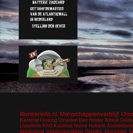
Bunkerinfo.nl
Manschappenverblijf
IJm
Kazemat
Festung IJmuiden
Den Helder
Tobruk
Gelde
IJssellinie
PAG Kazemat
Noord Holland
Amsterdams
Muiderberg
Vliegtuigwrakken
Drenthe
Groningen
W