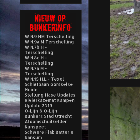
W.N.9 HM Terschelling
W.N.9a M Terschelling
W.N.7b H -
Terschelling
W.N.8c H -
Terschelling
W.N.7a M -
Terschelling
W.N.15 H.L - Texel
Schietbaan Gorsselse
Heide
Stellung Hase Updates
Rivierkazemat Kampen
Update 2019
O-Lijn & Q-Lijn
Bunkers Stad Utrecht
Atoomschuilkelder
Nunspeet
Schwere Flak Batterie
Nansum