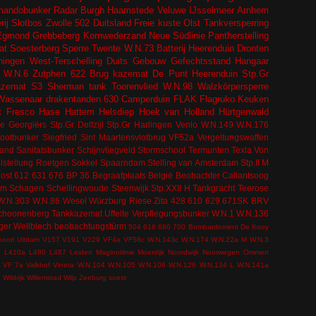
andobunker
Radar
Burgh Haamstede
Veluwe
IJsselmeer
Arnhem
ij
Slotbos
Zwolle
502
Duitsland
Freie kuste
Olst
Tankversperring
Egmond
Grebbeberg
Kornwederzand
Neue Südlinie
Pantherstelling
at
Soesterberg
Sperre
Twente
W.N.73
Batterij Heerenduin
Dronten
ingen
West-Terschelling
Duits Gebouw
Gefechtsstand
Hangaar
W.N.6
Zutphen
622
Brug kazemat
De Punt
Heerenduin
Stp.Gr
azemat
S3
Sherman tank
Toorenvlied
W.N.98
Walzkörpersperre
Wassenaar
drakentanden
630
Camperduin
FLAK
Flagruko
Keuken
t
Fresco
Hase
Hattem
Helsdiep
Hoek van Holland
Hürtgenwald
e Georgiërs
Stp.Gr Delfzijl
Stp.Gr Harlingen
Venlo
W.N.149
W.N.176
bootbunker
Siegfried
Sint Maartensvlotbrug
VF52a
Vergeltungswaffen
tand
Sanitatsbunker
Schijnvliegveld
Stormschool
Termunten
Texla
Von
lstellung
Roetgen
Sokkel
Spaarndam
Stelling van Amsterdam
Stp.II M
ost
612
631
676
BP 36
Begraafplaats
België
Beobachter
Callantsoog
om
Schagen
Schellingwoude
Steenwijk
Stp.XXII H
Tankgracht
Teerose
W.N.303
W.N.86
Wesel
Würzburg Riese
Zita
428
610
629
671SK
BRV
choonenberg
Tankkazemat
Uffelte
Verpflegungsbunker
W.N.1
W.N.136
ger
Wellblech
beobachtungstürm
504
618
680
700
Bombardement
De Kooy
hoorl
Uitdam
V157
V191
V229
VF4a
VF58c
W.N.143c
W.N.174
W.N.22a M
W.N.3
a
L410a
L480
L487
Leiden
Maginotlinie
Moerdijk
Noordwijk
Noorwegen
Ommen
VF 7a
Valkhof
Vineta
W.N.104
W.N.105
W.N.106
W.N.126
W.N.134 L
W.N.141a
e
Wildrijk
Willemstad
Wilp
Zeeburg
soest