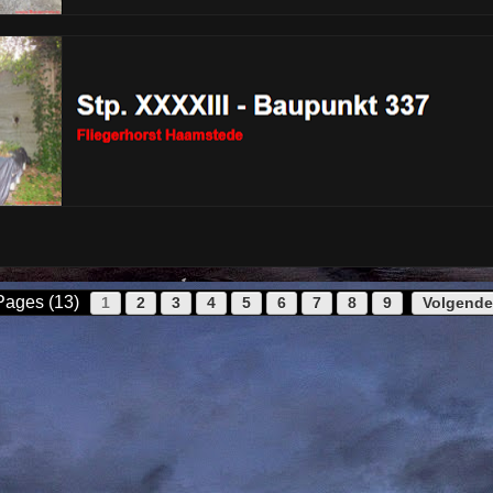
Pages (13)
1
2
3
4
5
6
7
8
9
Volgende