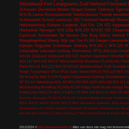
Atlantikwall
Fort
Loopgraven
Zuid Holland
Friesland
Schouwen Duivenland
Muiden
Bergen
Goeree
Tankmuur
Tigerste
W.N.2b
Latrine
Rozenwaterveld
Telefoonbunker
Tweede wereldoor
Scheinwerfer
Schoorl
castricum
501
Forteiland
Harderwijk
Rhene
Hakkelaarsbrug
Kampen
Langerak
Süd Ost
134
621
Aggregaa
Höckerlinie
Nijmegen
W.N.123a
W.N.220
W.N.92
703
Clingende
Castricum
Amsterdam
De Dennen
Den Burg
Dirksz Admiral
F
Wasgelegenheid
Weesp
Wijk aan Zee
FL246
Gangen
Leeuwarde
Kijkduin
Ooijpolder
Schietbaan
Stellung
W.N.101 L
W.N.120 M
Julianadorp
Leitstand
Limburg
Oostvoorne
VF7a
Bilthoven
Dioge
W.N.84
Zuidzand
stützpunkt
608
625
Aachen
Apeldoorn
Brunhild
De
W.N.147
W.N.160
W.N.97
Warnsveld
616
Brummen
FL243/L401
Fiem
Kleist
W.N.16
W.N.222
W.N.28
W.N.93
Waddeneiland
Y-pijl
Zanddijk
k
Teuge
Tussenwijck
VF1a
VF2a
Vaals
Velsen
W.N.10
W.N.124
W.N.14
De Koog
De Mok
FL244
Flugfeld
Haamstede
Kolberg
Koudekerken
VF Fla 14
Valkenburg
W.N. 63
W.N.100
W.N.102h
W.N.109
W.N.112 
Bescherming Bevolking
FL243a
FL245
Falga
Funk-Sende-Anlage
Ha
H
W.N.142a
W.N.170
W.N.173
W.N.175
W.N.178
W.N.17h
W.N.181
W.
Deventer
Driebergen
FL249
FL250
FL317
Kabelschaltstelle
Kootwijk
Krimhild
Le
W.N.4
W.N.56
W.N.63
W.N.66
W.N.79
WO2
Westerbork
splitterbox
450a
Airgun
Riegelstellung Kw Graben Ostende
Rotterdam
Rozendaal
Salzhering
Sint Maar
W.N.150
W.N.169
W.N.171
W.N.172
W.N.177
W.N.179
W.N.2
W.N.20 M
W.N.24a
W
2012/2024 ©
http://www.bunkerinfo.nl/
Alles van deze site mag met bronvermel