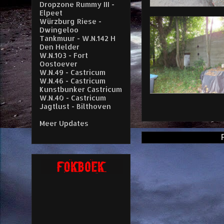
Dropzone Rummy III -
Elpeet
Würzburg Riese -
Dwingeloo
Tankmuur - W.N.142 H
Den Helder
W.N.103 - Fort
Oostoever
W.N.49 - Castricum
W.N.46 - Castricum
Kunstbunker Castricum
W.N.40 - Castricum
Jagtlust - Bilthoven
Meer Updates