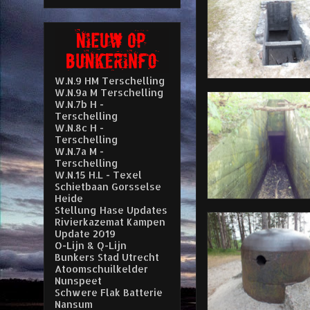
W.N.9 HM Terschelling
W.N.9a M Terschelling
W.N.7b H -
Terschelling
W.N.8c H -
Terschelling
W.N.7a M -
Terschelling
W.N.15 H.L - Texel
Schietbaan Gorsselse
Heide
Stellung Hase Updates
Rivierkazemat Kampen
Update 2019
O-Lijn & Q-Lijn
Bunkers Stad Utrecht
Atoomschuilkelder
Nunspeet
Schwere Flak Batterie
Nansum