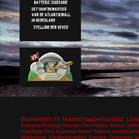
Bunkerinfo.nl
Manschappenverblijf
IJm
Kazemat
Festung IJmuiden
Den Helder
Tobruk
Gelde
IJssellinie
PAG Kazemat
Noord Holland
Amsterdams
Muiderberg
Vliegtuigwrakken
Drenthe
Groningen
W