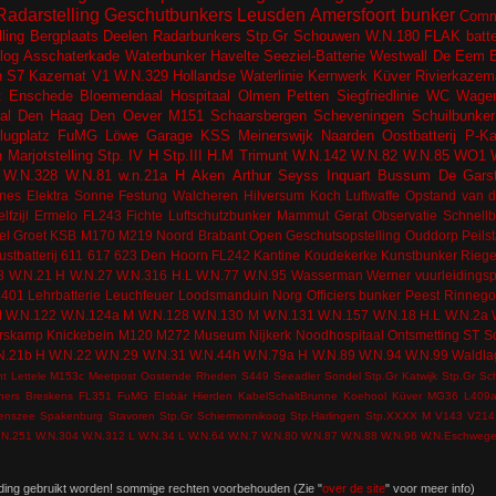
Radarstelling
Geschutbunkers
Leusden
Amersfoort
bunker
Comm
lling
Bergplaats
Deelen
Radarbunkers
Stp.Gr Schouwen
W.N.180
FLAK batter
log
Asschaterkade
Waterbunker
Havelte
Seeziel-Batterie
Westwall
De Eem
n
S7 Kazemat
V1
W.N.329
Hollandse Waterlinie
Kernwerk
Küver
Rivierkazem
t
Enschede
Bloemendaal
Hospitaal
Olmen
Petten
Siegfriedlinie
WC
Wagen
al
Den Haag
Den Oever
M151
Schaarsbergen
Scheveningen
Schuilbunker
lugplatz
FuMG Löwe
Garage
KSS
Meinerswijk
Naarden
Oostbatterij
P-K
n
Marjotstelling
Stp. IV H
Stp.III H.M
Trimunt
W.N.142
W.N.82
W.N.85
WO1
W.N.328
W.N.81
w.n.21a H
Aken
Arthur Seyss Inquart
Bussum
De Gars
nes
Elektra Sonne
Festung Walcheren
Hilversum
Koch
Luftwaffe
Opstand van d
lfzijl
Ermelo
FL243
Fichte
Luftschutzbunker
Mammut Gerat
Observatie
Schnell
el
Groet
KSB
M170
M219
Noord Brabant
Open Geschutsopstelling
Ouddorp
Peils
ustbatterij
611
617
623
Den Hoorn
FL242
Kantine
Koudekerke
Kunstbunker
Riege
8
W.N.21 H
W.N.27
W.N.316 H.L
W.N.77
W.N.95
Wasserman
Werner
vuurleidingsp
L401
Lehrbatterie
Leuchfeuer
Loodsmanduin
Norg
Officiers bunker
Peest
Rinneg
M
W.N.122
W.N.124a M
W.N.128
W.N.130 M
W.N.131
W.N.157
W.N.18 H.L
W.N.2a
rskamp
Knickebein
M120
M272
Museum
Nijkerk
Noodhospitaal
Ontsmetting
ST
S
N.21b H
W.N.22
W.N.29
W.N.31
W.N.44h
W.N.79a H
W.N.89
W.N.94
W.N.99
Waldla
nt
Lettele
M153c
Meetpost
Oostende
Rheden
S449
Seeadler
Sondel
Stp.Gr Katwijk
Stp.Gr Sc
ners
Breskens
FL351
FuMG EIsbär
Hierden
KabelSchaltBrunne
Koehool
Küver MG36
L409
tenszee
Spakenburg
Stavoren
Stp.Gr Schiermonnikoog
Stp.Harlingen
Stp.XXXX M
V143
V214
.N.251
W.N.304
W.N.312 L
W.N.34 L
W.N.64
W.N.7
W.N.80
W.N.87
W.N.88
W.N.96
W.N.Eschweg
ding gebruikt worden! sommige rechten voorbehouden (Zie "
over de site
" voor meer info)