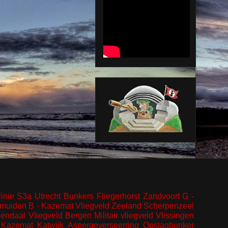
inie
S3a
Utrecht
Bunkers
Fliegerhorst
Zandvoort
G -
Jmuiden
B - Kazemat
Vliegveld
Zeeland
Scherpenzeel
endaal
Vliegveld Bergen
Militair vliegveld
Vlissingen
Kazemat
Katwijk
Aspergeversperring
Opslagbunker