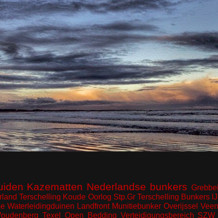
uiden
Kazematten
Nederlandse bunkers
Grebbel
rland
Terschelling
Koude Oorlog
Stp.Gr Terschelling
Bunkers I
e Waterleidingduinen
Landfront
Munitiebunker
Overijssel
Veen
oudenberg
Texel
Open Bedding
Verteidigungsbereich
SZW 