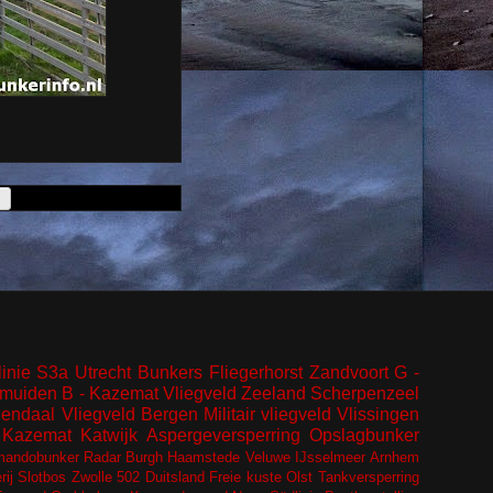
inie
S3a
Utrecht
Bunkers
Fliegerhorst
Zandvoort
G -
Jmuiden
B - Kazemat
Vliegveld
Zeeland
Scherpenzeel
endaal
Vliegveld Bergen
Militair vliegveld
Vlissingen
Kazemat
Katwijk
Aspergeversperring
Opslagbunker
andobunker
Radar
Burgh Haamstede
Veluwe
IJsselmeer
Arnhem
ij
Slotbos
Zwolle
502
Duitsland
Freie kuste
Olst
Tankversperring