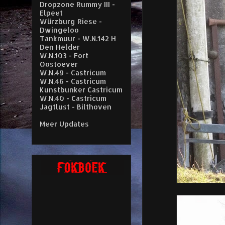
Dropzone Rummy III -
Elpeet
Würzburg Riese -
Dwingeloo
Tankmuur - W.N.142 H
Den Helder
W.N.103 - Fort
Oostoever
W.N.49 - Castricum
W.N.46 - Castricum
Kunstbunker Castricum
W.N.40 - Castricum
Jagtlust - Bilthoven
Meer Updates