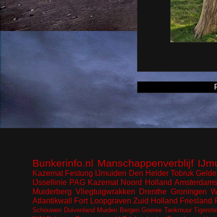
Bunkerinfo.nl
Manschappenverblijf
IJm
Kazemat
Festung IJmuiden
Den Helder
Tobruk
Gelde
IJssellinie
PAG Kazemat
Noord Holland
Amsterdams
Muiderberg
Vliegtuigwrakken
Drenthe
Groningen
W
Atlantikwall
Fort
Loopgraven
Zuid Holland
Friesland
Schouwen Duivenland
Muiden
Bergen
Goeree
Tankmuur
Tigerste