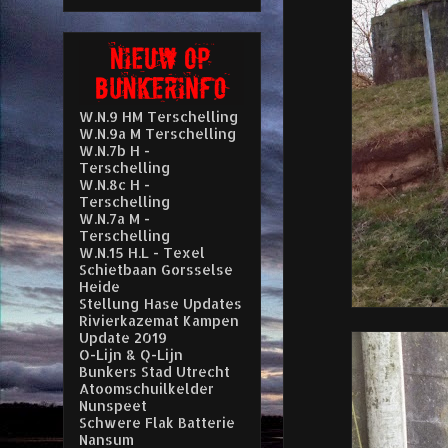
W.N.9 HM Terschelling
W.N.9a M Terschelling
W.N.7b H -
Terschelling
W.N.8c H -
Terschelling
W.N.7a M -
Terschelling
W.N.15 H.L - Texel
Schietbaan Gorsselse
Heide
Stellung Hase Updates
Rivierkazemat Kampen
Update 2019
O-Lijn & Q-Lijn
Bunkers Stad Utrecht
Atoomschuilkelder
Nunspeet
Schwere Flak Batterie
Nansum