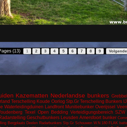
Pages (13)
1
2
3
4
5
6
7
8
9
Volgende
uiden
Kazematten
Nederlandse bunkers
Grebbel
rland
Terschelling
Koude Oorlog
Stp.Gr Terschelling
Bunkers I
e Waterleidingduinen
Landfront
Munitiebunker
Overijssel
Veen
oudenberg
Texel
Open Bedding
Verteidigungsbereich
SZW 
Radarstelling
Geschutbunkers
Leusden
Amersfoort
bunker
Comm
lling
Bergplaats
Deelen
Radarbunkers
Stp.Gr Schouwen
W.N.180
FLAK batter