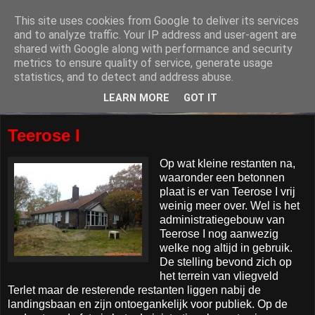
This site uses cookies from Google to deliver its services
and to analyze traffic. Your IP address and user-agent are
shared with Google along with performance and security
metrics to ensure quality of service, generate usage
statistics, and to detect and address abuse.
LEARN MORE
GOT IT
Teerose I
Op wat kleine restanten na,
waaronder een betonnen
plaat is er van Teerose I vrij
weinig meer over. Wel is het
administratiegebouw van
Teerose I nog aanwezig
welke nog altijd in gebruik.
De stelling bevond zich op
het terrein van vliegveld
Terlet maar de resterende restanten liggen nabij de
landingsbaan en zijn ontoegankelijk voor publiek. Op de