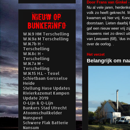
Door Frans van Ginkel -
Nu al vele jaren, herdenk
volk zo heeft geknecht. 
kwamen wij hier vrĳ. Ko
doorstaan. Lieten daarbĳ 
gaf een nieuw weer vrij z
W.N.9 HM Terschelling
trouwens niet zo direct u
W.N.9a M Terschelling
van Leeuwen (68), ‘dus in
W.N.7b H -
over de oorlog. .
Terschelling
W.N.8c H -
Het verzet
Terschelling
Belangrijk om naa
W.N.7a M -
Terschelling
W.N.15 H.L - Texel
Schietbaan Gorsselse
Heide
Stellung Hase Updates
Rivierkazemat Kampen
Update 2019
O-Lijn & Q-Lijn
Bunkers Stad Utrecht
Atoomschuilkelder
Nunspeet
Schwere Flak Batterie
Nansum