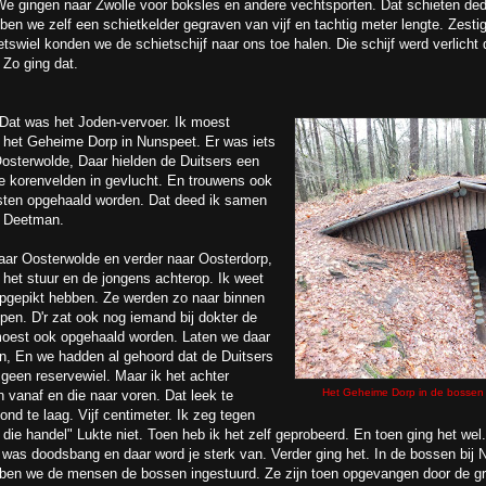
 We gingen naar Zwolle voor boksles en andere vechtsporten. Dat schieten de
en we zelf een schietkelder gegraven van vijf en tachtig meter lengte. Zesti
etswiel konden we de schietschijf naar ons toe halen. Die schijf werd verlicht 
 Zo ging dat.
 Dat was het Joden-vervoer. Ik moest
het Geheime Dorp in Nunspeet. Er was iets
osterwolde, Daar hielden de Duitsers een
e korenvelden in gevlucht. En trouwens ook
sten opgehaald worden. Dat deed ik samen
b Deetman.
ar Oosterwolde en verder naar Oosterdorp,
het stuur en de jongens achterop. Ik weet
opgepikt hebben. Ze werden zo naar binnen
pen. D'r zat ook nog iemand bij dokter de
 moest ook opgehaald worden. Laten we daar
en, En we hadden al gehoord dat de Duitsers
geen reservewiel. Maar ik het achter
Het Geheime Dorp in de bossen 
n vanaf en die naar voren. Dat leek te
nd te laag. Vijf centimeter. Ik zeg tegen
die handel" Lukte niet. Toen heb ik het zelf geprobeerd. En toen ging het wel.
was doodsbang en daar word je sterk van. Verder ging het. In de bossen bij 
ben we de mensen de bossen ingestuurd. Ze zijn toen opgevangen door de g