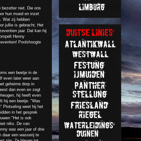
 bezetter niet. Die ons
oor hun moed en inzet
n. Wat zĳ hebben
r jullie is gebracht, Het
zeventien jaar. Dat kan hĳ
 mompelt Henny
 zeventien! Poolshoogte
ms een beetje in de
elf even later weer aan
 het geheime dorp in
 leest dan even en zegt
geheugen, hij heeft even
t hij een beetje. "Was
 Plotseling weet hij het
idden in het gesprek
euwen "Het is ook
 niet niks. De van
nny was een jaar of drie
 daar een wasserij te
t zijn. Ze bleven tot