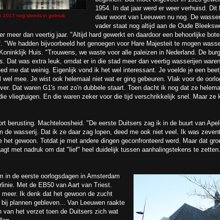
1954. In dat jaar werd er weer verhuisd. Di
o 2017 nog steeds in gebruik
daar woont van Leeuwen nu nog. De wasser
vader staat nog altijd aan de Oude Bleeksw
r meer dan veertig jaar. "Altijd hard gewerkt en daardoor een behoorlijke bo
. "We hadden bijvoorbeeld het genoegen voor Hare Majesteit te mogen wassen
t Koninklijk Huis. "Trouwens, we waste voor alle paleizen in Nederland. De b
. Dat was extra leuk, omdat er in die stad meer dan veertig wasserijen ware
ed me dat weinig. Eigenlijk vond ik het wel interessant. Je voelde je een beet
el wel mee. Je wist ook helemaal niet wat er ging gebeuren. Vlak voor de oor
ver. Dat waren G1's met zo'n dubbele staart. Toen dacht ik nog dat ze helem
e vliegtuigen. En die waren zeker voor die tijd verschrikkelijk snel. Maar z
oort berusting. Machteloosheid. "De eerste Duitsers zag ik in de buurt van Ap
e wasserij. Dat ik ze daar zag lopen, deed me ook niet veel. Ik was zeventi
e het gewoon. Totdat je met andere dingen geconfronteerd werd. Maar dat groe
aagt met nadruk om dat "lief" heel duidelijk tussen aanhalingstekens te zetten
m in de eerste oorlogsdagen in Amsterdam
linie. Met de EB50 van Aart van Triest.
 meer. Ik denk dat het gewoon de zucht
 bij plannen gebleven... Van Leeuwen raakte
en van het verzet toen de Duitsers zich wat