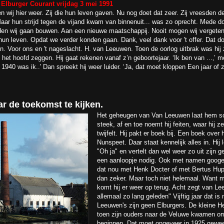
 Elburger Courant vrijdag 3 mei 1991
en wĳ hier weer. Zij die hun leven gaven. Nu nog doet dat zeer. Zĳ vreesden de
Maar hun strĳd tegen de vijand kwam van binnenuit... was zo oprecht. Mede d
nden wĳ gaan bouwen. Aan een nieuwe maatschappĳ. Nooit mogen wĳ vergete
hun leven. Opdat we verder konden gaan. Dank‚ veel dank voor 't offer. Dat doo
ĳn. Voor ons en 't nageslacht. H. van Leeuwen. Toen de oorlog uitbrak was hĳ 
it het hoofd zeggen. Hĳ gaat rekenen vanaf z’n geboortejaar. ‘Ik ben van ...‚’
 1940 was ik..' Dan spreekt hĳ weer luider. ‘Ja, dat moet kloppen Een jaar of
r de toekomst te kijken.
Het geheugen van Van Leeuwen laat hem so
steek, af en toe noemt hij feiten, waar hij z
twijfelt. Hij pakt er boek bij. Een boek over
Nunspeet. Daar staat kennelijk alles in. Hij
"Oh ja" en vertelt dan wel weer zo uit zijn 
een aanloopje nodig. Ook met namen googel
dat nou met Henk Docter of met Bertus Hup"
dan zeker. Maar toch niet helemaal. Want m
komt hij er weer op terug. Acht zegt van Le
allemaal zo lang geleden" Vijftig jaar dat is
Leeuwen's zijn geen Elburgers. De kleine He
toen zijn ouders naar de Veluwe kwamen om
beginnen. Dat moet ongeveer in 1925 gewees