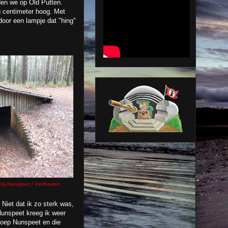
den we op Old Putten.
g centimeter hoog. Met
door een lampje dat "hing"
bij Nunspeet / Vierhouten
 Niet dat ik zo sterk was,
Nunspeet kreeg ik weer
roep Nunspeet en die