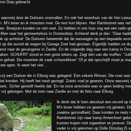
ime Dorp gebracht.
 wasserij door de Duitsers overvallen. En ook het woonhuis van de Van Leeu
en. M'n broer en ik moesten mee. De rest kon blijven. Han Rambonnet was net
ee. Bewijzen konden ze niet veel. Ze hebben in ons huis nog wel een radio 
d. Mee naar het gemeentehuis in Oostendorp. Achteraf denk je dan: "Daar ha
uk op achteraf. De Duitsers beweerde dat de waswagen op een bepaalde avo
op die avond de wagen bij Garage Zoet had gestaan. Eigenlijk hadden ze dus 
erst naar de gevangenis in Zwolle. En de volgende dag naar een kamp in Om
en. SCHUFRT stond er met grote letters op. Zegt één van die moffen: "Jull
n gehad. Die moesten de zaak schoonlikken" Of je dat opschrijft moet je maar
e open. Ik weet het niet...
kzij een Duitser die in Elburg was gelegerd. Een zekere Rhman. Die man was
niet konden. Hij heeft het nooit gezegd. Zoiets voel je gewoon. Onze wasserij
tsers.
Sicher gestellt
heette dat. En na onze arrestatie was er geen leiding meer
ij gekregen. Met de trein naar Zwolle en met de fiets naar Elburg.
Ik denk dat ik toen absoluut een record op 
M'n broer hebben ze gewoon vrij gelaten. Die 
zwakke gezondheid. Daar konden ze niets 
Rambonnet zijn naar kamp Amersfoort gebra
kunnen kopen met sigaretten en jenever. Di
vader is vrij gekomen op Dolle Dinsdag (5