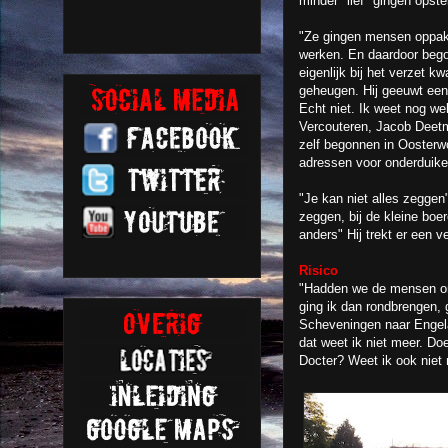
minder "lief" gingen opste
"Ze gingen mensen oppak
werken. En daardoor begon
eigenlijk bij het verzet kw
geheugen. Hij geeuwt eens
Echt niet. Ik weet nog we
Vercouteren, Jacob Deetm
zelf begonnen in Oosterw
adressen voor onderduiker
"Je kan niet alles zeggen"
zeggen, bij de kleine boer
anders" Hij trekt er een v
Risico
"Hadden we de mensen ond
ging ik dan rondbrengen, 
Scheveningen naar Engela
dat weet ik niet meer. Do
Docter? Weet ik ook niet