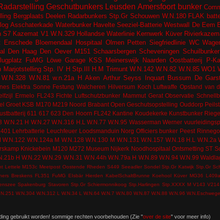
Radarstelling
Geschutbunkers
Leusden
Amersfoort
bunker
Comm
lling
Bergplaats
Deelen
Radarbunkers
Stp.Gr Schouwen
W.N.180
FLAK batter
log
Asschaterkade
Waterbunker
Havelte
Seeziel-Batterie
Westwall
De Eem
n
S7 Kazemat
V1
W.N.329
Hollandse Waterlinie
Kernwerk
Küver
Rivierkazem
t
Enschede
Bloemendaal
Hospitaal
Olmen
Petten
Siegfriedlinie
WC
Wagen
al
Den Haag
Den Oever
M151
Schaarsbergen
Scheveningen
Schuilbunker
lugplatz
FuMG Löwe
Garage
KSS
Meinerswijk
Naarden
Oostbatterij
P-K
n
Marjotstelling
Stp. IV H
Stp.III H.M
Trimunt
W.N.142
W.N.82
W.N.85
WO1
W.N.328
W.N.81
w.n.21a H
Aken
Arthur Seyss Inquart
Bussum
De Gars
nes
Elektra Sonne
Festung Walcheren
Hilversum
Koch
Luftwaffe
Opstand van d
lfzijl
Ermelo
FL243
Fichte
Luftschutzbunker
Mammut Gerat
Observatie
Schnell
el
Groet
KSB
M170
M219
Noord Brabant
Open Geschutsopstelling
Ouddorp
Peils
ustbatterij
611
617
623
Den Hoorn
FL242
Kantine
Koudekerke
Kunstbunker
Riege
8
W.N.21 H
W.N.27
W.N.316 H.L
W.N.77
W.N.95
Wasserman
Werner
vuurleidingsp
L401
Lehrbatterie
Leuchfeuer
Loodsmanduin
Norg
Officiers bunker
Peest
Rinneg
M
W.N.122
W.N.124a M
W.N.128
W.N.130 M
W.N.131
W.N.157
W.N.18 H.L
W.N.2a
rskamp
Knickebein
M120
M272
Museum
Nijkerk
Noodhospitaal
Ontsmetting
ST
S
N.21b H
W.N.22
W.N.29
W.N.31
W.N.44h
W.N.79a H
W.N.89
W.N.94
W.N.99
Waldla
nt
Lettele
M153c
Meetpost
Oostende
Rheden
S449
Seeadler
Sondel
Stp.Gr Katwijk
Stp.Gr Sc
ners
Breskens
FL351
FuMG EIsbär
Hierden
KabelSchaltBrunne
Koehool
Küver MG36
L409
tenszee
Spakenburg
Stavoren
Stp.Gr Schiermonnikoog
Stp.Harlingen
Stp.XXXX M
V143
V214
.N.251
W.N.304
W.N.312 L
W.N.34 L
W.N.64
W.N.7
W.N.80
W.N.87
W.N.88
W.N.96
W.N.Eschweg
ding gebruikt worden! sommige rechten voorbehouden (Zie "
over de site
" voor meer info)