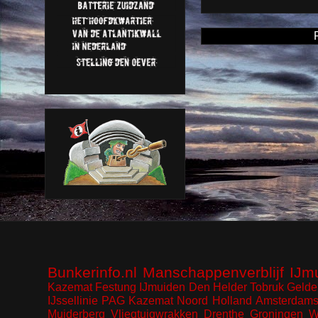
Bunkerinfo.nl
Manschappenverblijf
IJm
Kazemat
Festung IJmuiden
Den Helder
Tobruk
Gelde
IJssellinie
PAG Kazemat
Noord Holland
Amsterdams
Muiderberg
Vliegtuigwrakken
Drenthe
Groningen
W