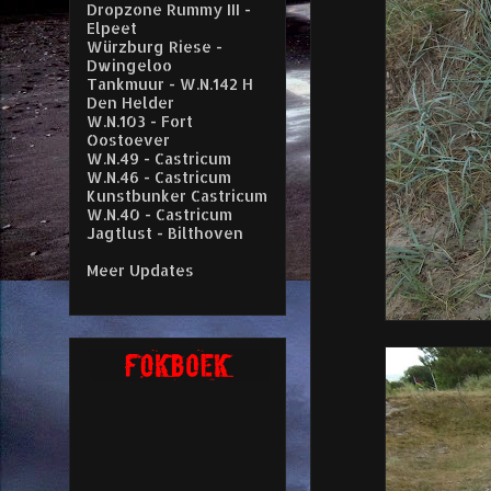
Dropzone Rummy III -
Elpeet
Würzburg Riese -
Dwingeloo
Tankmuur - W.N.142 H
Den Helder
W.N.103 - Fort
Oostoever
W.N.49 - Castricum
W.N.46 - Castricum
Kunstbunker Castricum
W.N.40 - Castricum
Jagtlust - Bilthoven
Meer Updates