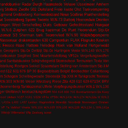
andobunker
Radar
Burgh Haamstede
Veluwe
IJsselmeer
Arnhem
ij
Slotbos
Zwolle
502
Duitsland
Freie kuste
Olst
Tankversperring
Egmond
Grebbeberg
Kornwederzand
Neue Südlinie
Pantherstelling
at
Soesterberg
Sperre
Twente
W.N.73
Batterij Heerenduin
Dronten
ingen
West-Terschelling
Duits Gebouw
Gefechtsstand
Hangaar
W.N.6
Zutphen
622
Brug kazemat
De Punt
Heerenduin
Stp.Gr
azemat
S3
Sherman tank
Toorenvlied
W.N.98
Walzkörpersperre
Wassenaar
drakentanden
630
Camperduin
FLAK
Flagruko
Keuken
t
Fresco
Hase
Hattem
Helsdiep
Hoek van Holland
Hürtgenwald
e Georgiërs
Stp.Gr Delfzijl
Stp.Gr Harlingen
Venlo
W.N.149
W.N.176
bootbunker
Siegfried
Sint Maartensvlotbrug
VF52a
Vergeltungswaffen
tand
Sanitatsbunker
Schijnvliegveld
Stormschool
Termunten
Texla
Von
lstellung
Roetgen
Sokkel
Spaarndam
Stelling van Amsterdam
Stp.II M
ost
612
631
676
BP 36
Begraafplaats
België
Beobachter
Callantsoog
om
Schagen
Schellingwoude
Steenwijk
Stp.XXII H
Tankgracht
Teerose
W.N.303
W.N.86
Wesel
Würzburg Riese
Zita
428
610
629
671SK
BRV
choonenberg
Tankkazemat
Uffelte
Verpflegungsbunker
W.N.1
W.N.136
ger
Wellblech
beobachtungstürm
504
618
680
700
Bombardement
De Kooy
hoorl
Uitdam
V157
V191
V229
VF4a
VF58c
W.N.143c
W.N.174
W.N.22a M
W.N.3
a
L410a
L480
L487
Leiden
Maginotlinie
Moerdijk
Noordwijk
Noorwegen
Ommen
VF 7a
Valkhof
Vineta
W.N.104
W.N.105
W.N.106
W.N.126
W.N.134 L
W.N.141a
e
Wildrijk
Willemstad
Wilp
Zeeburg
soest