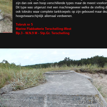
zijn dan ook een hoop verschillende types maar de meest voorko
Dit type was uitgerust met een machinegeweer welke de stelling d
ook tobruks waar complete tankkoepels op zijn gebouwd maar dez
hoogstwaarschijnlijk allemaal verdwenen.
Tobruk nr 5
Marine Flakbatterie Terschelling-West
Bp.3 - W.N.9 M - Stp.Gr. Terschelling