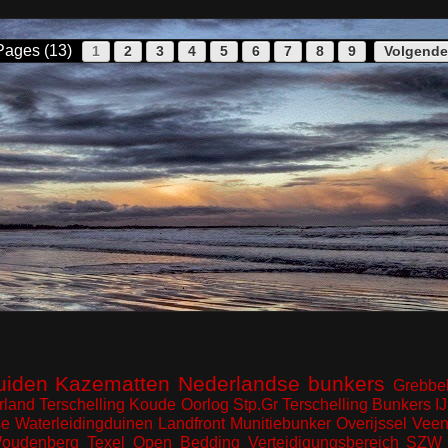
Pages (13)
1
2
3
4
5
6
7
8
9
Volgende
uiden
Kazematten
Nederlandse bunkers
Grebbel
rland
Terschelling
Koude Oorlog
Stp.Gr Terschelling
Bunkers I
e Waterleidingduinen
Landfront
Munitiebunker
Overijssel
Veen
oudenberg
Texel
Open Bedding
Verteidigungsbereich
SZW 