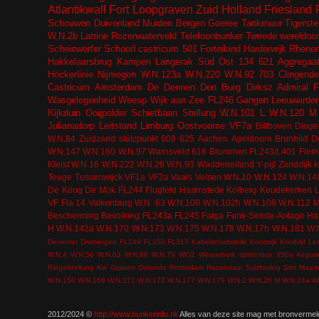
Atlantikwall
Fort
Loopgraven
Zuid Holland
Friesland
Schouwen Duivenland
Muiden
Bergen
Goeree
Tankmuur
Tigerste
W.N.2b
Latrine
Rozenwaterveld
Telefoonbunker
Tweede wereldoor
Scheinwerfer
Schoorl
castricum
501
Forteiland
Harderwijk
Rhene
Hakkelaarsbrug
Kampen
Langerak
Süd Ost
134
621
Aggregaa
Höckerlinie
Nijmegen
W.N.123a
W.N.220
W.N.92
703
Clingende
Castricum
Amsterdam
De Dennen
Den Burg
Dirksz Admiral
F
Wasgelegenheid
Weesp
Wijk aan Zee
FL246
Gangen
Leeuwarde
Kijkduin
Ooijpolder
Schietbaan
Stellung
W.N.101 L
W.N.120 M
Julianadorp
Leitstand
Limburg
Oostvoorne
VF7a
Bilthoven
Dioge
W.N.84
Zuidzand
stützpunkt
608
625
Aachen
Apeldoorn
Brunhild
De
W.N.147
W.N.160
W.N.97
Warnsveld
616
Brummen
FL243/L401
Fiem
Kleist
W.N.16
W.N.222
W.N.28
W.N.93
Waddeneiland
Y-pijl
Zanddijk
k
Teuge
Tussenwijck
VF1a
VF2a
Vaals
Velsen
W.N.10
W.N.124
W.N.14
De Koog
De Mok
FL244
Flugfeld
Haamstede
Kolberg
Koudekerken
VF Fla 14
Valkenburg
W.N. 63
W.N.100
W.N.102h
W.N.109
W.N.112 
Bescherming Bevolking
FL243a
FL245
Falga
Funk-Sende-Anlage
Ha
H
W.N.142a
W.N.170
W.N.173
W.N.175
W.N.178
W.N.17h
W.N.181
W.
Deventer
Driebergen
FL249
FL250
FL317
Kabelschaltstelle
Kootwijk
Krimhild
Le
W.N.4
W.N.56
W.N.63
W.N.66
W.N.79
WO2
Westerbork
splitterbox
450a
Airgun
Riegelstellung Kw Graben Ostende
Rotterdam
Rozendaal
Salzhering
Sint Maar
W.N.150
W.N.169
W.N.171
W.N.172
W.N.177
W.N.179
W.N.2
W.N.20 M
W.N.24a
W
2012/2024 ©
http://www.bunkerinfo.nl/
Alles van deze site mag met bronvermel