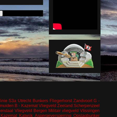
inie
S3a
Utrecht
Bunkers
Fliegerhorst
Zandvoort
G -
Jmuiden
B - Kazemat
Vliegveld
Zeeland
Scherpenzeel
endaal
Vliegveld Bergen
Militair vliegveld
Vlissingen
Kazemat
Katwijk
Aspergeversperring
Opslagbunker