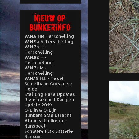
W.N.9 HM Terschelling
W.N.9a M Terschelling
W.N.7b H -
Terschelling
W.N.8c H -
Terschelling
W.N.7a M -
Terschelling
W.N.15 H.L - Texel
Schietbaan Gorsselse
Heide
Stellung Hase Updates
Rivierkazemat Kampen
Update 2019
O-Lijn & Q-Lijn
Bunkers Stad Utrecht
Atoomschuilkelder
Nunspeet
Schwere Flak Batterie
Nansum