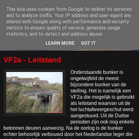
This site uses cookies from Google to deliver its services
and to analyze traffic. Your IP address and user-agent are
shared with Google along with performance and security
metrics to ensure quality of service, generate usage
statistics, and to detect and address abuse.
LEARN MORE
GOT IT
VF2a - Leitstand
Onderstaande bunker is
ongetwijfeld de meest
bijzondere bunker van de
stelling. Het is namelijk een
VF2a die mogelijk is gebruikt
als leitstand waarvan uit de
het luchtafweergeschut werd
aangestuurd. Uit de Duitse
perioden zijn ook nog enkele
betonnen deuren aanwezig. Na de oorlog is de bunker
echter behoorlijk verbouwd door het Nederlandse leger die