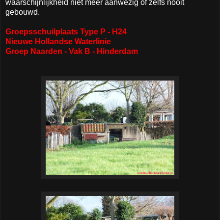
waarschijnlijkheid niet meer aanwezig of zelfs nooit
gebouwd.
Groepsschuilplaats Type P - H24
Nieuwe Hollandse Waterlinie
Groep Naarden - Vak B - Hinderdam