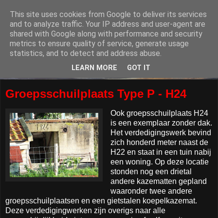
This site uses cookies from Google to deliver its services
and to analyze traffic. Your IP address and user-agent are
shared with Google along with performance and security
metrics to ensure quality of service, generate usage
statistics, and to detect and address abuse.
LEARN MORE
GOT IT
Groepsschuilplaats Type P - H24
Ook groepsschuilplaats H24
is een exemplaar zonder dak.
Het verdedigingswerk bevind
zich honderd meter naast de
H22 en staat in een tuin nabij
een woning. Op deze locatie
stonden nog een drietal
andere kazematten gepland
waaronder twee andere
groepsschuilplaatsen en een gietstalen koepelkazemat.
Deze verdedigingwerken zijn overigs naar alle