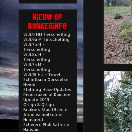
W.N.9 HM Terschelling
W.N.9a M Terschelling
W.N.7b H -
Terschelling
W.N.8c H -
Terschelling
W.N.7a M -
Terschelling
W.N.15 H.L - Texel
Schietbaan Gorsselse
Heide
Stellung Hase Updates
Rivierkazemat Kampen
Update 2019
O-Lijn & Q-Lijn
Bunkers Stad Utrecht
Atoomschuilkelder
Nunspeet
Schwere Flak Batterie
Nansum