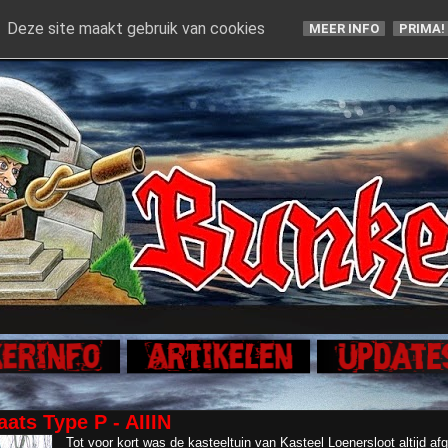
Deze site maakt gebruik van cookies
MEER INFO
PRIMA!
ats Type P - AIIIN
Tot voor kort was de kasteeltuin van Kasteel Loenersloot altijd af