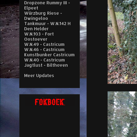
Dropzone Rummy III -
Elpeet
Würzburg Riese -
Dwingeloo
Tankmuur - W.N.142 H
Den Helder
W.N.103 - Fort
Oostoever
W.N.49 - Castricum
W.N.46 - Castricum
Kunstbunker Castricum
W.N.40 - Castricum
Jagtlust - Bilthoven
Meer Updates