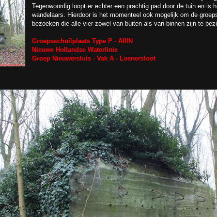
Tegenwoordig loopt er echter een prachtig pad door de tuin en is he
wandelaars. Hierdoor is het momenteel ook mogelijk om de groeps
bezoeken die alle vier zowel van buiten als van binnen zijn te bez
Groepsschuilplaats Type P - AIIIN
Nieuwe Hollandse Waterlinie
Groep Nieuwersluis - Vak A -
Loenersloot