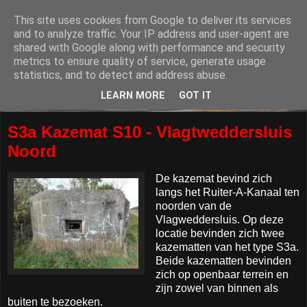
This site uses cookies from Google to deliver its services
and to analyze traffic. Your IP address and user-agent are
shared with Google along with performance and security
metrics to ensure quality of service, generate usage
statistics, and to detect and address abuse.
LEARN MORE
GOT IT
S3a Kazemat S10 - Vlagtweddersluis
Noord
De kazemat bevind zich
langs het Ruiter-A-Kanaal ten
noorden van de
Vlagweddersluis. Op deze
locatie bevinden zich twee
kazematten van het type S3a.
Beide kazematten bevinden
zich op openbaar terrein en
zijn zowel van binnen als
buiten te bezoeken.