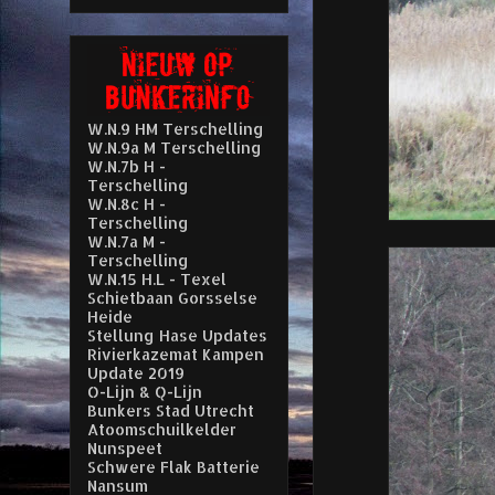
W.N.9 HM Terschelling
W.N.9a M Terschelling
W.N.7b H -
Terschelling
W.N.8c H -
Terschelling
W.N.7a M -
Terschelling
W.N.15 H.L - Texel
Schietbaan Gorsselse
Heide
Stellung Hase Updates
Rivierkazemat Kampen
Update 2019
O-Lijn & Q-Lijn
Bunkers Stad Utrecht
Atoomschuilkelder
Nunspeet
Schwere Flak Batterie
Nansum