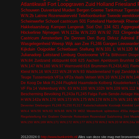
Atlantikwall
Fort
Loopgraven
Zuid Holland
Friesland
Schouwen Duivenland
Muiden
Bergen
Goeree
Tankmuur
Tigerste
W.N.2b
Latrine
Rozenwaterveld
Telefoonbunker
Tweede wereldoor
Scheinwerfer
Schoorl
castricum
501
Forteiland
Harderwijk
Rhene
Hakkelaarsbrug
Kampen
Langerak
Süd Ost
134
621
Aggregaa
Höckerlinie
Nijmegen
W.N.123a
W.N.220
W.N.92
703
Clingende
Castricum
Amsterdam
De Dennen
Den Burg
Dirksz Admiral
F
Wasgelegenheid
Weesp
Wijk aan Zee
FL246
Gangen
Leeuwarde
Kijkduin
Ooijpolder
Schietbaan
Stellung
W.N.101 L
W.N.120 M
Julianadorp
Leitstand
Limburg
Oostvoorne
VF7a
Bilthoven
Dioge
W.N.84
Zuidzand
stützpunkt
608
625
Aachen
Apeldoorn
Brunhild
De
W.N.147
W.N.160
W.N.97
Warnsveld
616
Brummen
FL243/L401
Fiem
Kleist
W.N.16
W.N.222
W.N.28
W.N.93
Waddeneiland
Y-pijl
Zanddijk
k
Teuge
Tussenwijck
VF1a
VF2a
Vaals
Velsen
W.N.10
W.N.124
W.N.14
De Koog
De Mok
FL244
Flugfeld
Haamstede
Kolberg
Koudekerken
VF Fla 14
Valkenburg
W.N. 63
W.N.100
W.N.102h
W.N.109
W.N.112 
Bescherming Bevolking
FL243a
FL245
Falga
Funk-Sende-Anlage
Ha
H
W.N.142a
W.N.170
W.N.173
W.N.175
W.N.178
W.N.17h
W.N.181
W.
Deventer
Driebergen
FL249
FL250
FL317
Kabelschaltstelle
Kootwijk
Krimhild
Le
W.N.4
W.N.56
W.N.63
W.N.66
W.N.79
WO2
Westerbork
splitterbox
450a
Airgun
Riegelstellung Kw Graben Ostende
Rotterdam
Rozendaal
Salzhering
Sint Maar
W.N.150
W.N.169
W.N.171
W.N.172
W.N.177
W.N.179
W.N.2
W.N.20 M
W.N.24a
W
2012/2024 ©
http://www.bunkerinfo.nl/
Alles van deze site mag met bronvermel