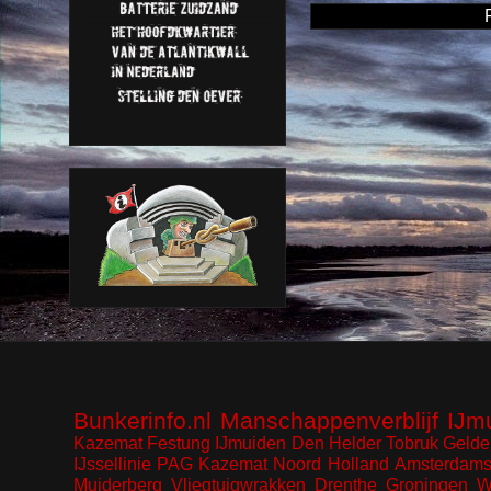
Bunkerinfo.nl
Manschappenverblijf
IJm
Kazemat
Festung IJmuiden
Den Helder
Tobruk
Gelde
IJssellinie
PAG Kazemat
Noord Holland
Amsterdams
Muiderberg
Vliegtuigwrakken
Drenthe
Groningen
W