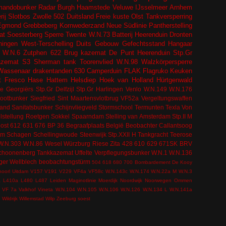
andobunker
Radar
Burgh Haamstede
Veluwe
IJsselmeer
Arnhem
ij
Slotbos
Zwolle
502
Duitsland
Freie kuste
Olst
Tankversperring
Egmond
Grebbeberg
Kornwederzand
Neue Südlinie
Pantherstelling
at
Soesterberg
Sperre
Twente
W.N.73
Batterij Heerenduin
Dronten
ingen
West-Terschelling
Duits Gebouw
Gefechtsstand
Hangaar
W.N.6
Zutphen
622
Brug kazemat
De Punt
Heerenduin
Stp.Gr
azemat
S3
Sherman tank
Toorenvlied
W.N.98
Walzkörpersperre
Wassenaar
drakentanden
630
Camperduin
FLAK
Flagruko
Keuken
t
Fresco
Hase
Hattem
Helsdiep
Hoek van Holland
Hürtgenwald
e Georgiërs
Stp.Gr Delfzijl
Stp.Gr Harlingen
Venlo
W.N.149
W.N.176
bootbunker
Siegfried
Sint Maartensvlotbrug
VF52a
Vergeltungswaffen
tand
Sanitatsbunker
Schijnvliegveld
Stormschool
Termunten
Texla
Von
lstellung
Roetgen
Sokkel
Spaarndam
Stelling van Amsterdam
Stp.II M
ost
612
631
676
BP 36
Begraafplaats
België
Beobachter
Callantsoog
om
Schagen
Schellingwoude
Steenwijk
Stp.XXII H
Tankgracht
Teerose
W.N.303
W.N.86
Wesel
Würzburg Riese
Zita
428
610
629
671SK
BRV
choonenberg
Tankkazemat
Uffelte
Verpflegungsbunker
W.N.1
W.N.136
ger
Wellblech
beobachtungstürm
504
618
680
700
Bombardement
De Kooy
hoorl
Uitdam
V157
V191
V229
VF4a
VF58c
W.N.143c
W.N.174
W.N.22a M
W.N.3
a
L410a
L480
L487
Leiden
Maginotlinie
Moerdijk
Noordwijk
Noorwegen
Ommen
VF 7a
Valkhof
Vineta
W.N.104
W.N.105
W.N.106
W.N.126
W.N.134 L
W.N.141a
e
Wildrijk
Willemstad
Wilp
Zeeburg
soest