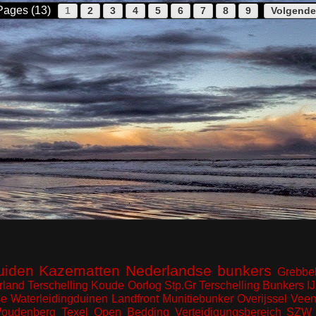
Pages (13)
1
2
3
4
5
6
7
8
9
Volgende
uiden
Kazematten
Nederlandse bunkers
Grebbel
rland
Terschelling
Koude Oorlog
Stp.Gr Terschelling
Bunkers I
e Waterleidingduinen
Landfront
Munitiebunker
Overijssel
Veen
oudenberg
Texel
Open Bedding
Verteidigungsbereich
SZW 