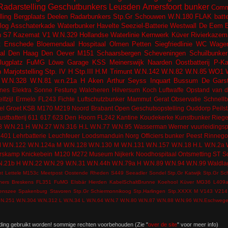
Radarstelling
Geschutbunkers
Leusden
Amersfoort
bunker
Comm
lling
Bergplaats
Deelen
Radarbunkers
Stp.Gr Schouwen
W.N.180
FLAK batter
log
Asschaterkade
Waterbunker
Havelte
Seeziel-Batterie
Westwall
De Eem
n
S7 Kazemat
V1
W.N.329
Hollandse Waterlinie
Kernwerk
Küver
Rivierkazem
t
Enschede
Bloemendaal
Hospitaal
Olmen
Petten
Siegfriedlinie
WC
Wagen
al
Den Haag
Den Oever
M151
Schaarsbergen
Scheveningen
Schuilbunker
lugplatz
FuMG Löwe
Garage
KSS
Meinerswijk
Naarden
Oostbatterij
P-K
n
Marjotstelling
Stp. IV H
Stp.III H.M
Trimunt
W.N.142
W.N.82
W.N.85
WO1
W.N.328
W.N.81
w.n.21a H
Aken
Arthur Seyss Inquart
Bussum
De Gars
nes
Elektra Sonne
Festung Walcheren
Hilversum
Koch
Luftwaffe
Opstand van d
lfzijl
Ermelo
FL243
Fichte
Luftschutzbunker
Mammut Gerat
Observatie
Schnell
el
Groet
KSB
M170
M219
Noord Brabant
Open Geschutsopstelling
Ouddorp
Peils
ustbatterij
611
617
623
Den Hoorn
FL242
Kantine
Koudekerke
Kunstbunker
Riege
8
W.N.21 H
W.N.27
W.N.316 H.L
W.N.77
W.N.95
Wasserman
Werner
vuurleidingsp
L401
Lehrbatterie
Leuchfeuer
Loodsmanduin
Norg
Officiers bunker
Peest
Rinneg
M
W.N.122
W.N.124a M
W.N.128
W.N.130 M
W.N.131
W.N.157
W.N.18 H.L
W.N.2a
rskamp
Knickebein
M120
M272
Museum
Nijkerk
Noodhospitaal
Ontsmetting
ST
S
N.21b H
W.N.22
W.N.29
W.N.31
W.N.44h
W.N.79a H
W.N.89
W.N.94
W.N.99
Waldla
nt
Lettele
M153c
Meetpost
Oostende
Rheden
S449
Seeadler
Sondel
Stp.Gr Katwijk
Stp.Gr Sc
ners
Breskens
FL351
FuMG EIsbär
Hierden
KabelSchaltBrunne
Koehool
Küver MG36
L409
tenszee
Spakenburg
Stavoren
Stp.Gr Schiermonnikoog
Stp.Harlingen
Stp.XXXX M
V143
V214
.N.251
W.N.304
W.N.312 L
W.N.34 L
W.N.64
W.N.7
W.N.80
W.N.87
W.N.88
W.N.96
W.N.Eschweg
ding gebruikt worden! sommige rechten voorbehouden (Zie "
over de site
" voor meer info)