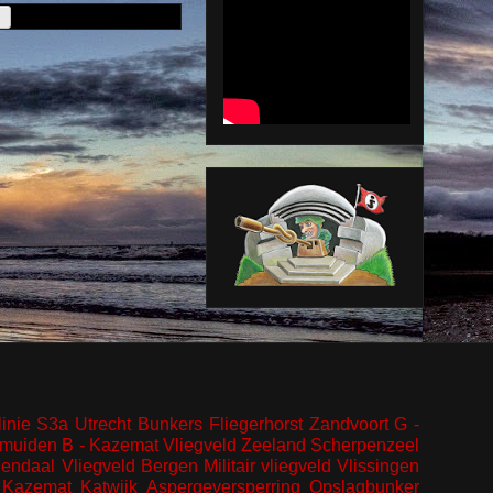
inie
S3a
Utrecht
Bunkers
Fliegerhorst
Zandvoort
G -
Jmuiden
B - Kazemat
Vliegveld
Zeeland
Scherpenzeel
endaal
Vliegveld Bergen
Militair vliegveld
Vlissingen
Kazemat
Katwijk
Aspergeversperring
Opslagbunker