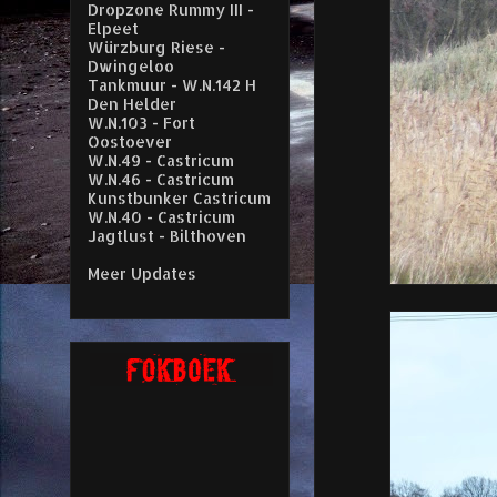
Dropzone Rummy III -
Elpeet
Würzburg Riese -
Dwingeloo
Tankmuur - W.N.142 H
Den Helder
W.N.103 - Fort
Oostoever
W.N.49 - Castricum
W.N.46 - Castricum
Kunstbunker Castricum
W.N.40 - Castricum
Jagtlust - Bilthoven
Meer Updates