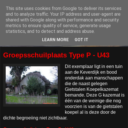
This site uses cookies from Google to deliver its services
and to analyze traffic. Your IP address and user-agent are
shared with Google along with performance and security
metrics to ensure quality of service, generate usage
statistics, and to detect and address abuse.
LEARN MORE
GOT IT
Groepsschuilplaats Type P - U43
Dit exemplaar ligt in een tuin
aan de Keverdijk en bood
onderdak aan manschappen
die de naast gelegen
Gietstalen Koepelkazemat
bemande. Deze G kazemat is
één van de weinige die nog
voorzien is van de gietstalen
koepel al is deze door de
dichte begroeiing niet zichtbaar.